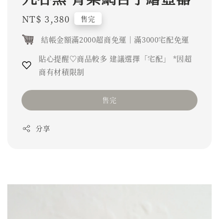
Regular
NT$ 3,380
售完
price
結帳金額滿2000超商免運｜滿3000宅配免運
貼心提醒♡商品較多 建議選擇「宅配」 *因超
商有材積限制
售完
分享