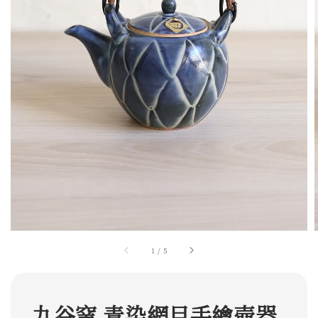
1
/
5
九谷窯 青染網目手繪壺器