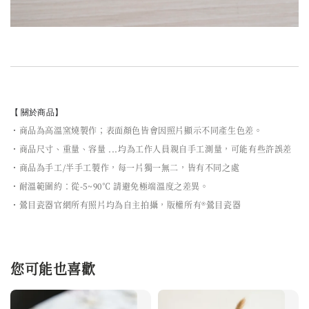
【 關於商品】
・商品為高溫窯燒製作；表面顏色皆會因照片顯示不同產生色差。
・商品尺寸、重量、容量 ...均為工作人員親自手工測量，可能有些許誤差
・商品為手工/半手工製作，每一片獨一無二，皆有不同之處
・耐溫範圍約：從-5~90℃ 請避免極端溫度之差異。
・鶯目瓷器官網所有照片均為自主拍攝，版權所有®鶯目瓷器
您可能也喜歡