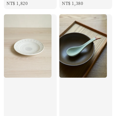
Regular
NT$ 1,820
Regular
NT$ 1,380
price
price