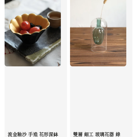
流金釉沙 手造 花形深鉢
雙層 細工 玻璃花器 綠