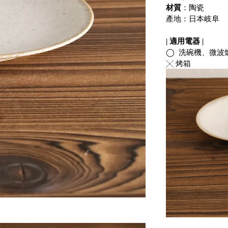
材質
：陶瓷
產地：日本岐阜
| 適用電器 |
◯  洗碗機、微波
╳ 烤箱