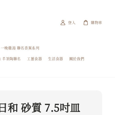
登入
購物車
一晚雞湯 聯名香薰系列
x 丰茶陶聯名
工藝食器
生活食器
關於我們
日和 砂質 7.5吋皿