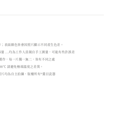
作；表面顏色皆會因照片顯示不同產生色差。
量 ...均為工作人員親自手工測量，可能有些許誤差
工製作，每一片獨一無二，皆有不同之處
90℃ 請避免極端溫度之差異。
照片均為自主拍攝，版權所有®鶯目瓷器