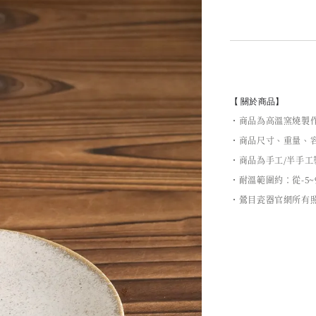
【 關於商品】
・商品為高溫窯燒製
・商品尺寸、重量、容
・商品為手工/半手
・耐溫範圍約：從-5~
・鶯目瓷器官網所有