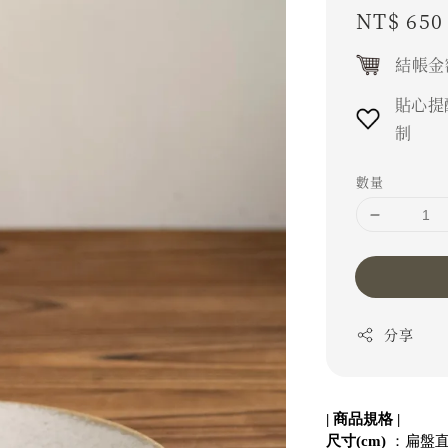
Regular
NT$ 650
price
結帳金
貼心提
制
數量
分享
| 商品規格 |
尺寸(cm)
 ：扁盤直