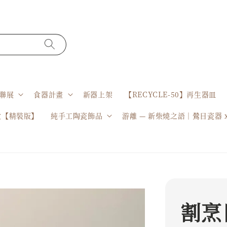
聯展
食器計畫
新器上架
【RECYCLE-50】再生器皿
盒【精裝版】
純手工陶瓷飾品
游離 — 新柴燒之語｜鶯目瓷器 
割烹