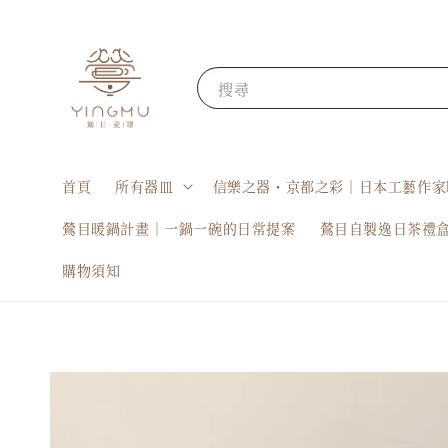
搜尋
首頁
所有器皿
信樂之器・京都之彩｜日本工藝作家
鶯目暖鍋計畫｜一鍋一碗的日常提案
鶯目自製逸日茶禮
購物須知