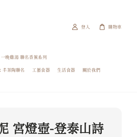
登入
購物車
一晚雞湯 聯名香薰系列
x 丰茶陶聯名
工藝食器
生活食器
關於我們
泥 宮燈壺-登泰山詩