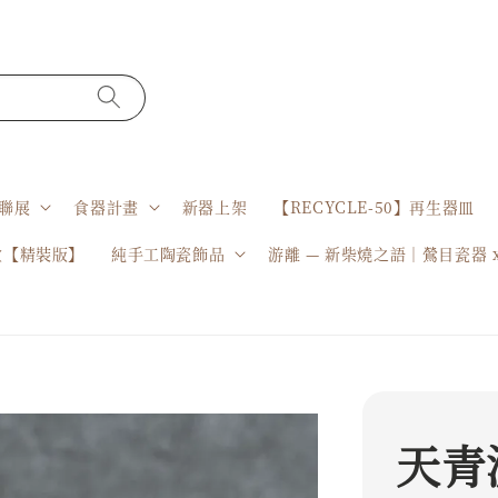
聯展
食器計畫
新器上架
【RECYCLE-50】再生器皿
盒【精裝版】
純手工陶瓷飾品
游離 — 新柴燒之語｜鶯目瓷器 
天青