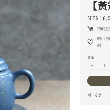
【黃
Regular
NT$ 18,
price
結帳金
貼心提
制
數量
分享