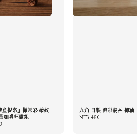
禮盒提案』樺茶彩 繪紋
九角 日製 濃彩湯吞 柿釉
輕量咖啡杯盤組
Regular
NT$ 480
r
0
price