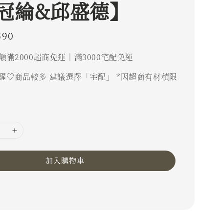
冠綸&邱盛德】
590
額滿2000超商免運｜滿3000宅配免運
醒♡商品較多 建議選擇「宅配」 *因超商有材積限
加入購物車