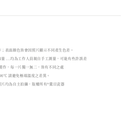
作；表面顏色皆會因照片顯示不同產生色差。
量 ...均為工作人員親自手工測量，可能有些許誤差
工製作，每一片獨一無二，皆有不同之處
90℃ 請避免極端溫度之差異。
照片均為自主拍攝，版權所有®鶯目瓷器