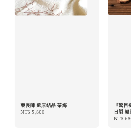
『鶯目
葉良師 還原結晶 茶海
日製 
Regular
NT$ 5,800
Regula
NT$ 68
price
price