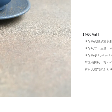
【 關於商品】
・商品為高溫窯燒製
・商品尺寸、重量、容
・商品為手工/半手
・耐溫範圍約：從-5~
・鶯目瓷器官網所有