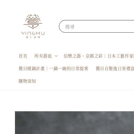
搜尋
首頁
所有器皿
信樂之器・京都之彩｜日本工藝作家
鶯目暖鍋計畫｜一鍋一碗的日常提案
鶯目自製逸日茶禮
購物須知