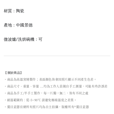
材質：陶瓷
產地：中國景德
微波爐/洗烘碗機：可
【 關於商品】
・商品為高溫窯燒製作；表面顏色皆會因照片顯示不同產生色差。
・商品尺寸、重量、容量 ...均為工作人員親自手工測量，可能有些許誤差
・商品為手工/半手工製作，每一片獨一無二，皆有不同之處
・耐溫範圍約：從-5~90℃ 請避免極端溫度之差異。
・鶯目瓷器官網所有照片均為自主拍攝，版權所有®鶯目瓷器