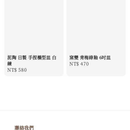
窯變 青梅綠釉 6吋皿
泥陶 日製 手捏橢型皿 白
Regular
NT$ 470
練
Regular
NT$ 580
price
price
聯絡我們