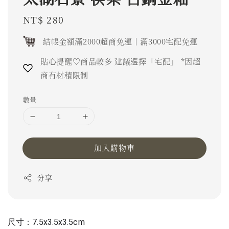
Regular
NT$ 280
price
結帳金額滿2000超商免運｜滿3000宅配免運
貼心提醒♡商品較多 建議選擇「宅配」 *因超
商有材積限制
數量
加入購物車
分享
尺寸：7.5x3.5x3.5cm