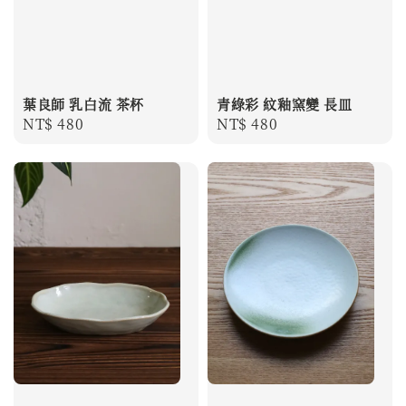
葉良師 乳白流 茶杯
青綠彩 紋釉窯變 長皿
Regular
NT$ 480
Regular
NT$ 480
price
price