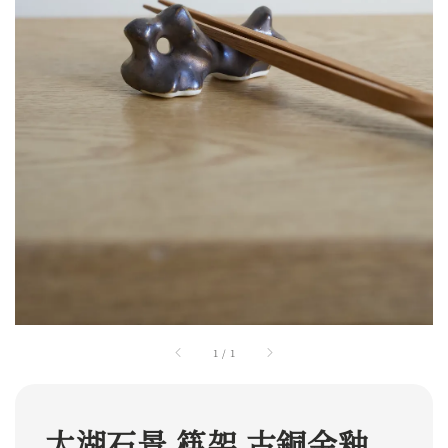
1
/
1
太湖石景 筷架 古銅金釉