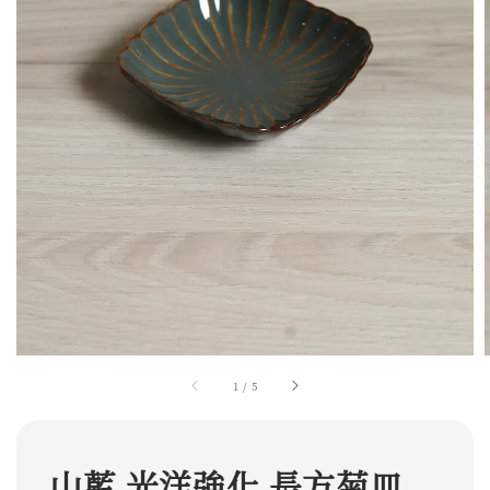
1
/
5
山藍 光洋強化 長方菊皿