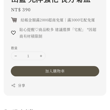
Regular
NT$ 390
price
結帳金額滿2000超商免運｜滿3000宅配免運
貼心提醒♡商品較多 建議選擇「宅配」 *因超
商有材積限制
數量
加入購物車
分享