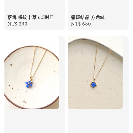
落雪 橘紋十草 6.5吋皿
鏽斑結晶 方角缽
Regular
NT$ 390
Regular
NT$ 680
price
price