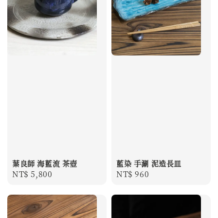
葉良師 海藍流 茶壺
藍染 手涮 泥造長皿
Regular
NT$ 5,800
Regular
NT$ 960
price
price