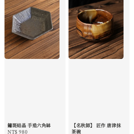
鏽斑結晶 手造六角缽
【名秋師】 匠作 唐津抹
Regular
NT$ 980
茶碗