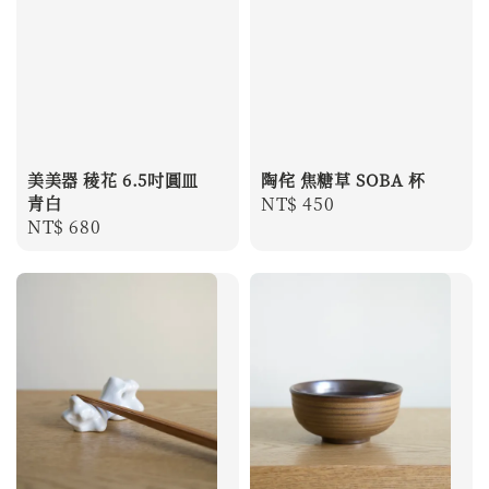
美美器 稜花 6.5吋圓皿
陶侘 焦糖草 SOBA 杯
青白
Regular
NT$ 450
Regular
NT$ 680
price
price