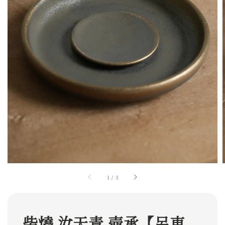
1
/
3
柴燒 汝天青 壺承【呂東