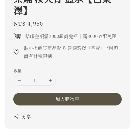
澤】
Regular
NT$ 4,950
price
結帳金額滿2000超商免運｜滿3000宅配免運
貼心提醒♡商品較多 建議選擇「宅配」 *因超
商有材積限制
數量
加入購物車
分享