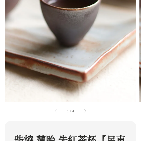
1
/
4
柴燒 薄胎 朱紅茶杯【呂東