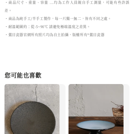
・商品尺寸、重量、容量 ...均為工作人員親自手工測量，可能有些許誤
差。
・商品為純手工/半手工製作，每一片獨一無二，皆有不同之處。
・耐溫範圍約：從-5~90℃ 請避免極端溫度之差異。
・鶯目瓷器官網所有照片均為自主拍攝，版權所有®鶯目瓷器
您可能也喜歡