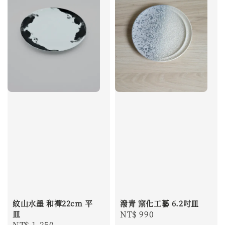
紋山水墨 和禪22cm 平
潑青 窯化工藝 6.2吋皿
皿
Regular
NT$ 990
Regular
NT$ 1,250