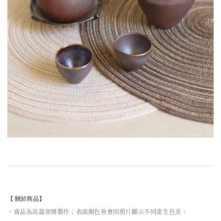
【 關於商品】
・商品為高溫窯燒製作；表面顏色皆會因照片顯示不同產生色差。