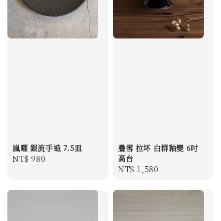
嵐曜 銀流手造 7.5皿
疊雪 拉坏 白群釉變 6吋
Regular
NT$ 980
高台
Regular
NT$ 1,580
price
price