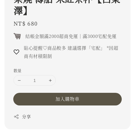
澤】
Regular
NT$ 680
price
結帳金額滿2000超商免運｜滿3000宅配免運
貼心提醒♡商品較多 建議選擇「宅配」 *因超
商有材積限制
數量
加入購物車
分享