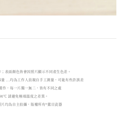
作；表面顏色皆會因照片顯示不同產生色差。
量 ...均為工作人員親自手工測量，可能有些許誤差
工製作，每一片獨一無二，皆有不同之處
90℃ 請避免極端溫度之差異。
照片均為自主拍攝，版權所有®鶯目瓷器