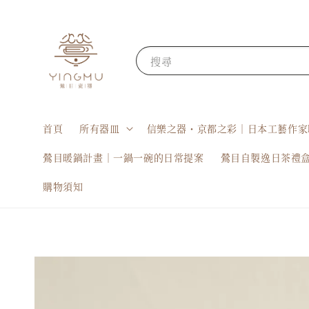
搜尋
首頁
所有器皿
信樂之器・京都之彩｜日本工藝作家
鶯目暖鍋計畫｜一鍋一碗的日常提案
鶯目自製逸日茶禮
購物須知