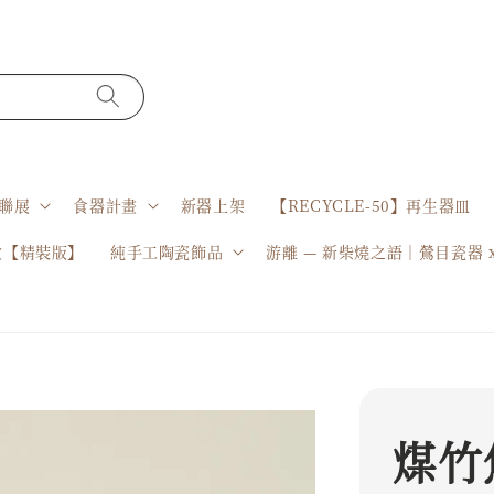
聯展
食器計畫
新器上架
【RECYCLE-50】再生器皿
盒【精裝版】
純手工陶瓷飾品
游離 — 新柴燒之語｜鶯目瓷器 
煤竹