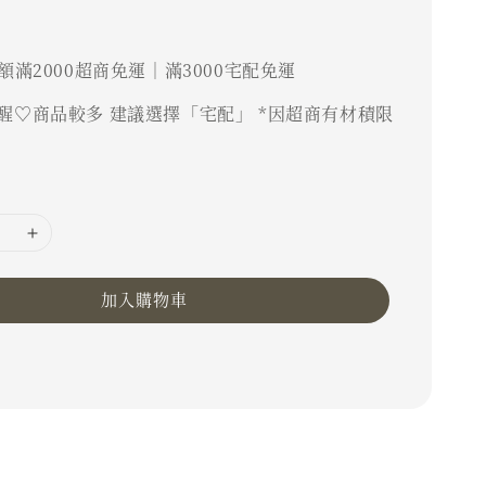
額滿2000超商免運｜滿3000宅配免運
醒♡商品較多 建議選擇「宅配」 *因超商有材積限
加入購物車