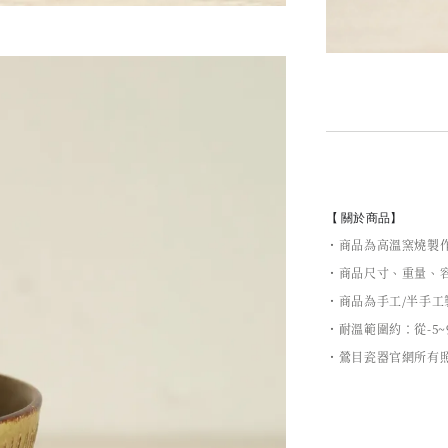
【 關於商品】
・商品為高溫窯燒製
・商品尺寸、重量、容
・商品為手工/半手
・耐溫範圍約：從-5~
・鶯目瓷器官網所有