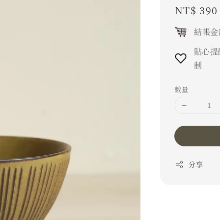
Regular
NT$ 390
price
結帳金
貼心提
制
數量
分享