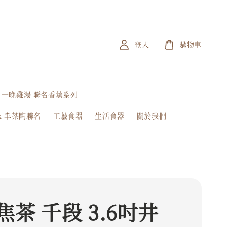
登入
購物車
一晚雞湯 聯名香薰系列
x 丰茶陶聯名
工藝食器
生活食器
關於我們
焦茶 千段 3.6吋井