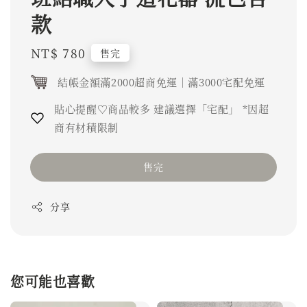
款
Regular
NT$ 780
售完
price
結帳金額滿2000超商免運｜滿3000宅配免運
貼心提醒♡商品較多 建議選擇「宅配」 *因超
商有材積限制
售完
分享
您可能也喜歡