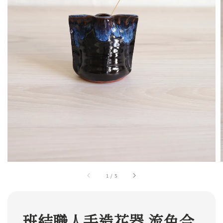
1
/
5
班結職人手造花器 流色合