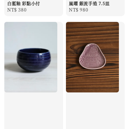
白藍釉 彩點小付
嵐曜 銀流手造 7.5皿
Regular
NT$ 380
Regular
NT$ 980
price
price