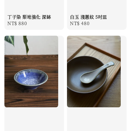
丁子染 梨地強化 深缽
白玉 淺蔥紋 5吋皿
Regular
NT$ 880
Regular
NT$ 480
price
price