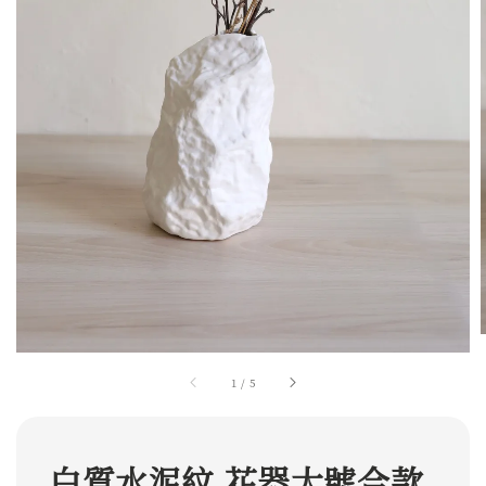
1
/
5
白質水泥紋 花器大號合款