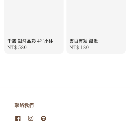
千露 銀河晶彩 4吋小鉢
雲白流釉 湯匙
Regular
NT$ 580
Regular
NT$ 180
price
price
聯絡我們