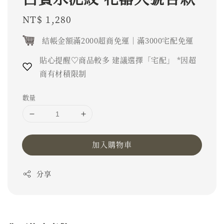
Regular
NT$ 1,280
price
結帳金額滿2000超商免運｜滿3000宅配免運
貼心提醒♡商品較多 建議選擇「宅配」 *因超
商有材積限制
數量
加入購物車
分享