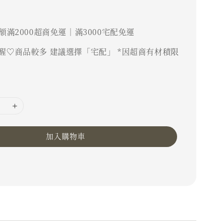
額滿2000超商免運｜滿3000宅配免運
醒♡商品較多 建議選擇「宅配」 *因超商有材積限
加入購物車