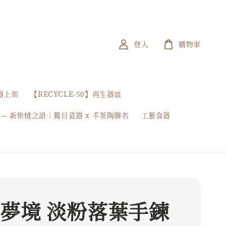
登入
購物車
器上架
【RECYCLE-50】再生器皿
 — 新柴燒之語｜鶯目瓷器 x 丰茶陶聯名
工藝食器
 夢境 淡粉落葉手鍊