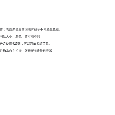
作；表面顏色皆會因照片顯示不同產生色差。
同款大小、顏色，皆可能不同
分皆使用925銀，容易過敏者請留意。
片均為自主拍攝，版權所有®鶯目瓷器