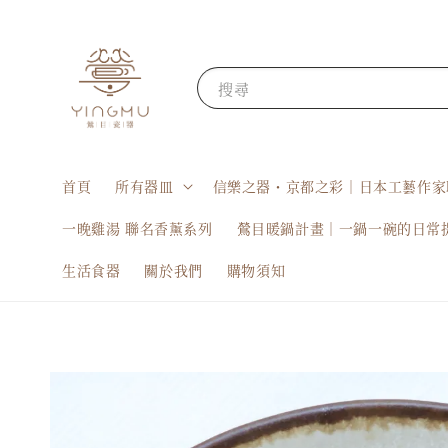
搜尋
首頁
所有器皿
信樂之器・京都之彩｜日本工藝作家
一晚雞湯 聯名香薰系列
鶯目暖鍋計畫｜一鍋一碗的日常
生活食器
關於我們
購物須知