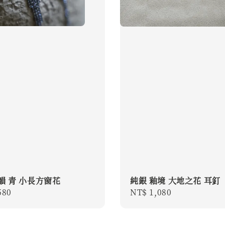
韻 青 小長方窗花
純銀 釉境 大地之花 耳釘
r
580
Regular
NT$ 1,080
price