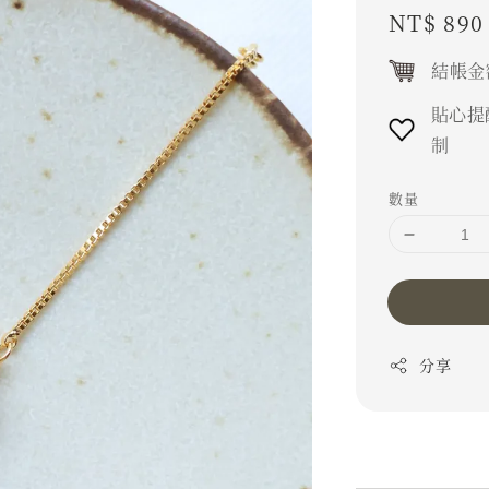
Regular
NT$ 890
price
結帳金
貼心提
制
數量
分享