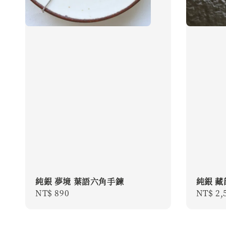
純銀 夢境 葉語六角手鍊
純銀 藏
Regular
NT$ 890
Regula
NT$ 2,
price
price