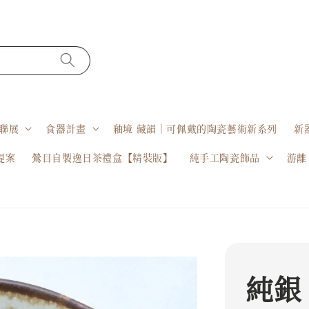
聯展
食器計畫
釉境 藏韻｜可佩戴的陶瓷藝術新系列
新
提案
鶯目自製逸日茶禮盒【精裝版】
純手工陶瓷飾品
游離
純銀