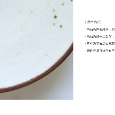
【 關於商品】
・商品為陶瓷純手工製
・商品為純手工製作，
・所有陶瓷飾品金屬部
・鶯目瓷器官網所有照