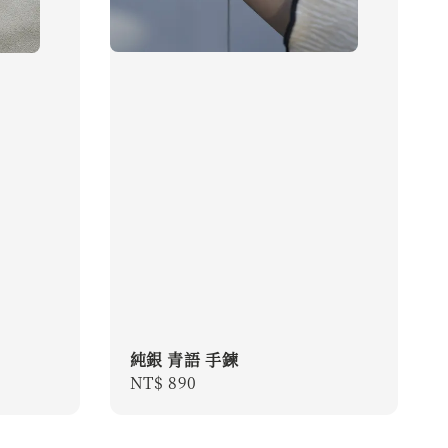
純銀 青語 手鍊
Regular
NT$ 890
price