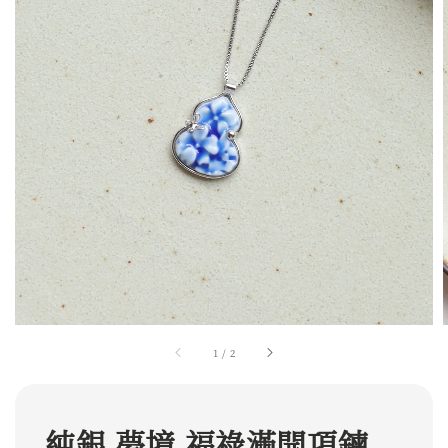
1
/
2
純銀 夢境 福祿滿開項鍊