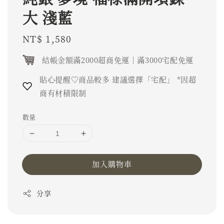
大 淺藍
Regular
NT$ 1,580
price
結帳金額滿2000超商免運｜滿3000宅配免運
貼心提醒♡商品較多 建議選擇「宅配」 *因超
商有材積限制
數量
加入購物車
分享