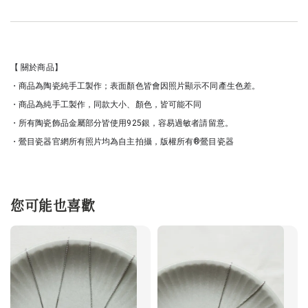
【 關於商品】
・商品為陶瓷純手工製作；表面顏色皆會因照片顯示不同產生色差。
・商品為純手工製作，同款大小、顏色，皆可能不同
・所有陶瓷飾品金屬部分皆使用925銀，容易過敏者請留意。
・鶯目瓷器官網所有照片均為自主拍攝，版權所有®鶯目瓷器
您可能也喜歡