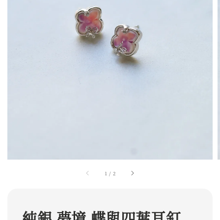
1
/
2
純銀 夢境 蝶與四葉耳釘