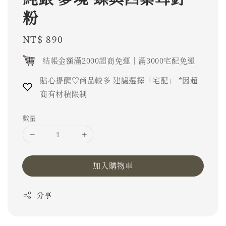
粉
Regular
NT$ 890
price
結帳金額滿2000超商免運｜滿3000宅配免運
貼心提醒♡商品較多 建議選擇「宅配」 *因超
商有材積限制
數量
加入購物車
分享