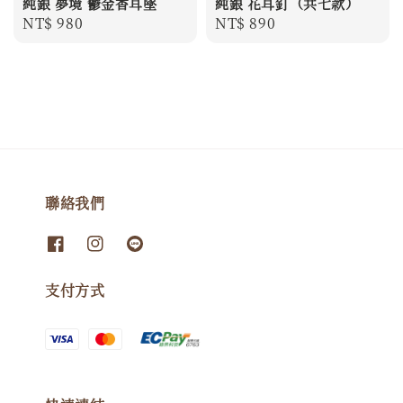
純銀 夢境 鬱金香耳墜
純銀 花耳釘（共七款）
Regular
NT$ 980
Regular
NT$ 890
price
price
聯絡我們
支付方式