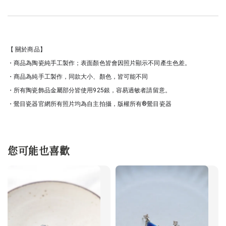
【 關於商品】
・商品為陶瓷純手工製作；表面顏色皆會因照片顯示不同產生色差。
・商品為純手工製作，同款大小、顏色，皆可能不同
・所有陶瓷飾品金屬部分皆使用925銀，容易過敏者請留意。
・鶯目瓷器官網所有照片均為自主拍攝，版權所有®鶯目瓷器
您可能也喜歡