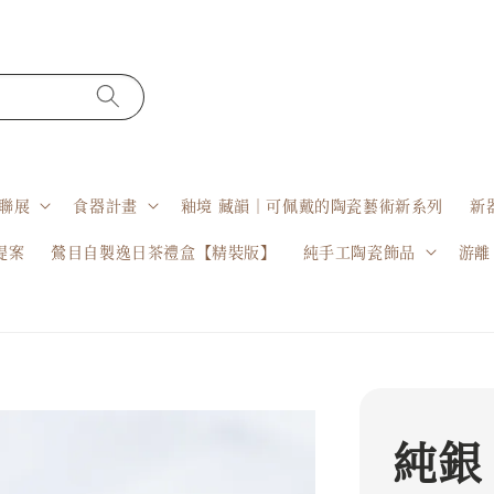
聯展
食器計畫
釉境 藏韻｜可佩戴的陶瓷藝術新系列
新
提案
鶯目自製逸日茶禮盒【精裝版】
純手工陶瓷飾品
游離
純銀