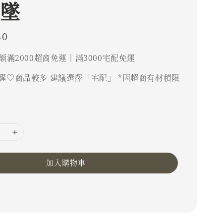
耳墜
80
額滿2000超商免運｜滿3000宅配免運
醒♡商品較多 建議選擇「宅配」 *因超商有材積限
加入購物車