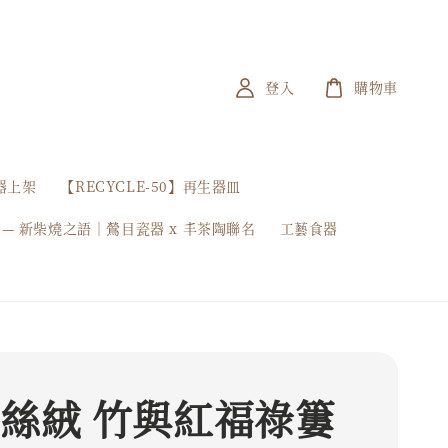
登入
購物車
器上架
【RECYCLE-50】再生器皿
 — 新柴燒之語｜鶯目瓷器 x 丰茶陶聯名
工藝食器
 絲絨 竹與紅福祿簍