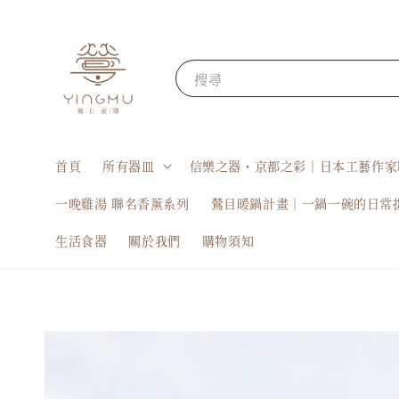
搜尋
首頁
所有器皿
信樂之器・京都之彩｜日本工藝作家
一晚雞湯 聯名香薰系列
鶯目暖鍋計畫｜一鍋一碗的日常
生活食器
關於我們
購物須知