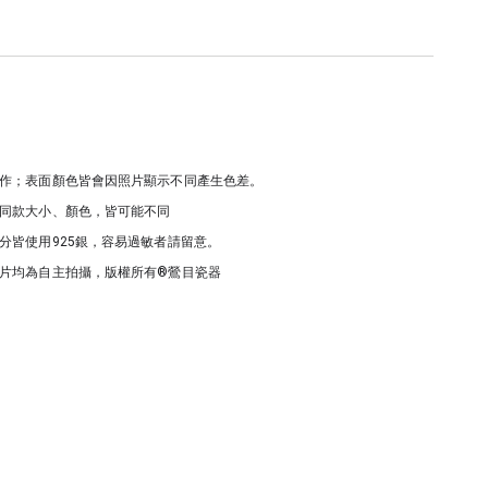
作；表面顏色皆會因照片顯示不同產生色差。
同款大小、顏色，皆可能不同
分皆使用925銀，容易過敏者請留意。
片均為自主拍攝，版權所有®鶯目瓷器