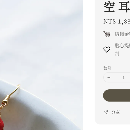
空 
Regular
NT$ 1,8
price
結帳金
貼心提
制
數量
分享