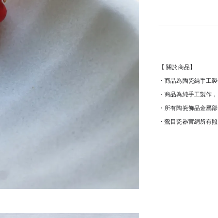
【 關於商品】
・商品為陶瓷純手工製
・商品為純手工製作，
・所有陶瓷飾品金屬部
・鶯目瓷器官網所有照