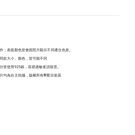
作；表面顏色皆會因照片顯示不同產生色差。
同款大小、顏色，皆可能不同
分皆使用925銀，容易過敏者請留意。
片均為自主拍攝，版權所有®鶯目瓷器