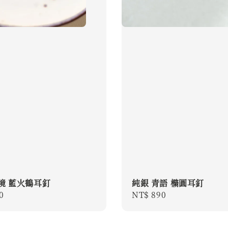
境 藍火鶴耳釘
純銀 青語 橢圓耳釘
r
0
Regular
NT$ 890
price