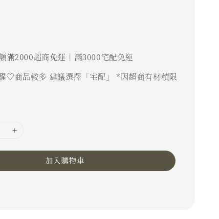
額滿2000超商免運｜滿3000宅配免運
醒♡商品較多 建議選擇「宅配」 *因超商有材積限
加入購物車