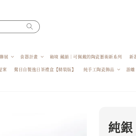
聯展
食器計畫
釉境 藏韻｜可佩戴的陶瓷藝術新系列
新
提案
鶯目自製逸日茶禮盒【精裝版】
純手工陶瓷飾品
游離
純銀