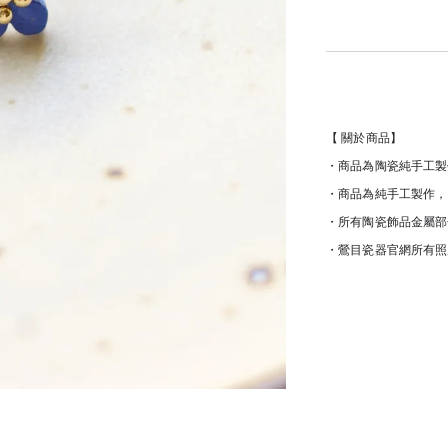
【 關於商品】
・商品為陶瓷純手工製
・商品為純手工製作，
・所有陶瓷飾品金屬部
・鶯目瓷器官網所有照