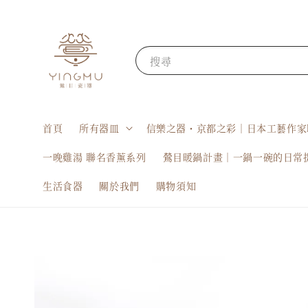
搜尋
首頁
所有器皿
信樂之器・京都之彩｜日本工藝作家
一晚雞湯 聯名香薰系列
鶯目暖鍋計畫｜一鍋一碗的日常
生活食器
關於我們
購物須知