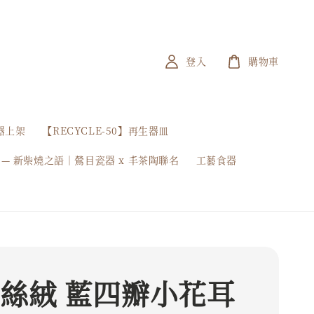
登入
購物車
器上架
【RECYCLE-50】再生器皿
 — 新柴燒之語｜鶯目瓷器 x 丰茶陶聯名
工藝食器
 絲絨 藍四瓣小花耳