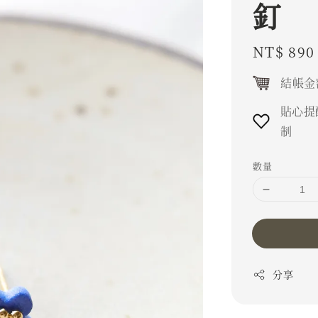
釘
Regular
NT$ 890
price
結帳金
貼心提
制
數量
分享