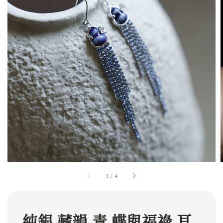
1
/
4
純銀 藏韻 青 蝶與福祿 耳