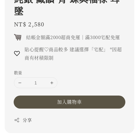
墜
Regular
NT$ 2,580
price
結帳金額滿2000超商免運｜滿3000宅配免運
貼心提醒♡商品較多 建議選擇「宅配」 *因超
商有材積限制
數量
加入購物車
分享