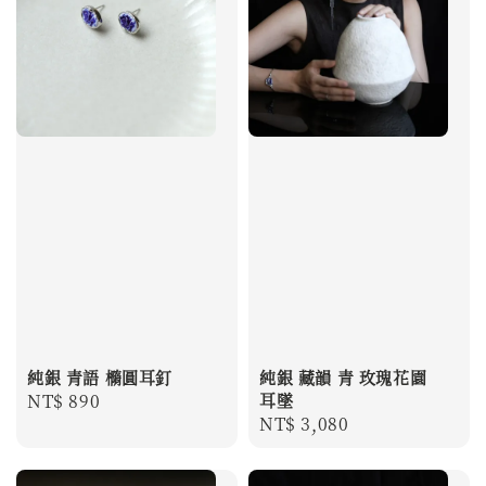
純銀 青語 橢圓耳釘
純銀 藏韻 青 玫瑰花園
Regular
NT$ 890
耳墜
Regular
NT$ 3,080
price
price