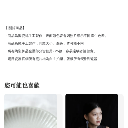
【 關於商品】
・商品為陶瓷純手工製作；表面顏色皆會因照片顯示不同產生色差。
・商品為純手工製作，同款大小、顏色，皆可能不同
・所有陶瓷飾品金屬部分皆使用925銀，容易過敏者請留意。
・鶯目瓷器官網所有照片均為自主拍攝，版權所有®鶯目瓷器
您可能也喜歡