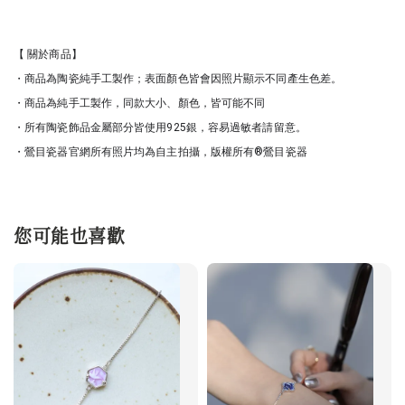
【 關於商品】
・商品為陶瓷純手工製作；表面顏色皆會因照片顯示不同產生色差。
・商品為純手工製作，同款大小、顏色，皆可能不同
・所有陶瓷飾品金屬部分皆使用925銀，容易過敏者請留意。
・鶯目瓷器官網所有照片均為自主拍攝，版權所有®鶯目瓷器
您可能也喜歡