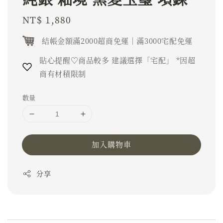
Regular
NT$ 1,880
price
結帳金額滿2000超商免運｜滿3000宅配免運
貼心提醒♡商品較多 建議選擇「宅配」 *因超
商有材積限制
數量
加入購物車
分享