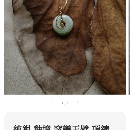
1
/
4
純銀 釉境 窯變玉璧 項鍊