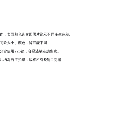
作；表面顏色皆會因照片顯示不同產生色差。
同款大小、顏色，皆可能不同
分皆使用925銀，容易過敏者請留意。
片均為自主拍攝，版權所有®鶯目瓷器