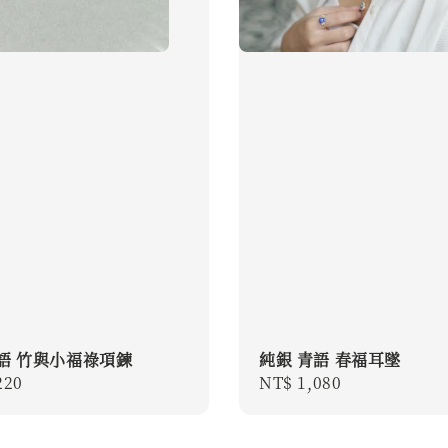
語 竹與小福祿項鍊
純銀 青語 春福耳墜
r
220
Regular
NT$ 1,080
price