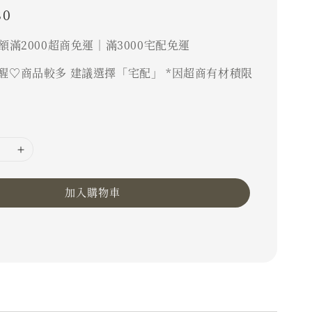
80
額滿2000超商免運｜滿3000宅配免運
醒♡商品較多 建議選擇「宅配」 *因超商有材積限
加入購物車