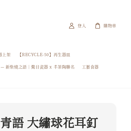
登入
購物車
器上架
【RECYCLE-50】再生器皿
 — 新柴燒之語｜鶯目瓷器 x 丰茶陶聯名
工藝食器
 青語 大繡球花耳釘