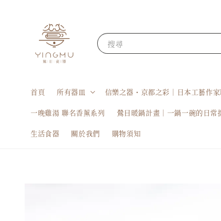
搜尋
首頁
所有器皿
信樂之器・京都之彩｜日本工藝作家
一晚雞湯 聯名香薰系列
鶯目暖鍋計畫｜一鍋一碗的日常
生活食器
關於我們
購物須知