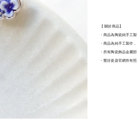
【 關於商品】
・商品為陶瓷純手工製
・商品為純手工製作，
・所有陶瓷飾品金屬部
・鶯目瓷器官網所有照