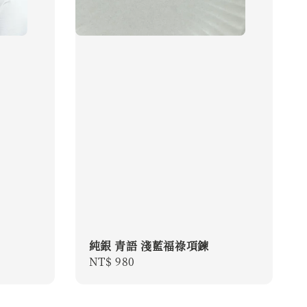
純銀 青語 淺藍福祿項鍊
Regular
NT$ 980
price