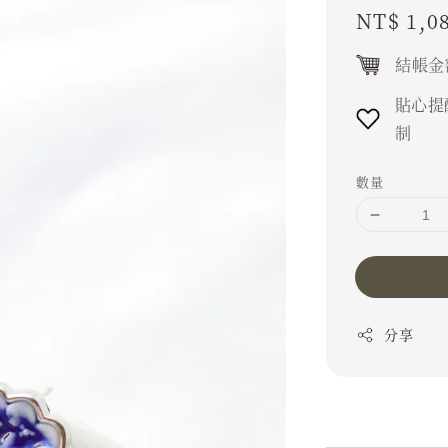
Regular
NT$ 1,0
price
結帳金
貼心提
制
數量
分享