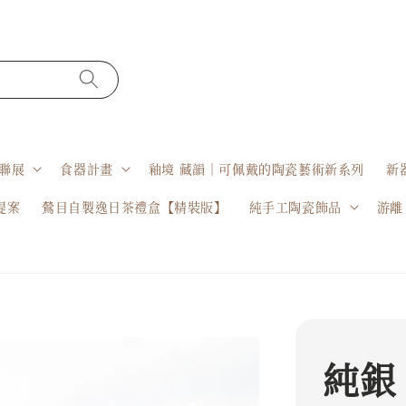
聯展
食器計畫
釉境 藏韻｜可佩戴的陶瓷藝術新系列
新
提案
鶯目自製逸日茶禮盒【精裝版】
純手工陶瓷飾品
游離
純銀