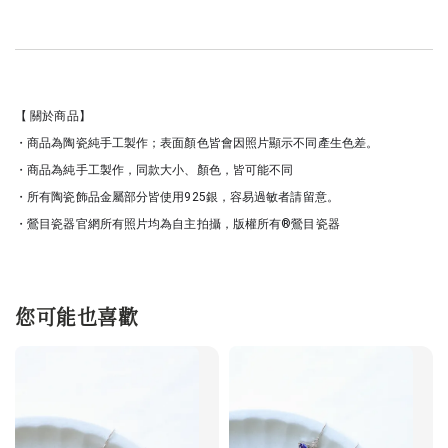
【 關於商品】
・商品為陶瓷純手工製作；表面顏色皆會因照片顯示不同產生色差。
・商品為純手工製作，同款大小、顏色，皆可能不同
・所有陶瓷飾品金屬部分皆使用925銀，容易過敏者請留意。
・鶯目瓷器官網所有照片均為自主拍攝，版權所有®鶯目瓷器
您可能也喜歡