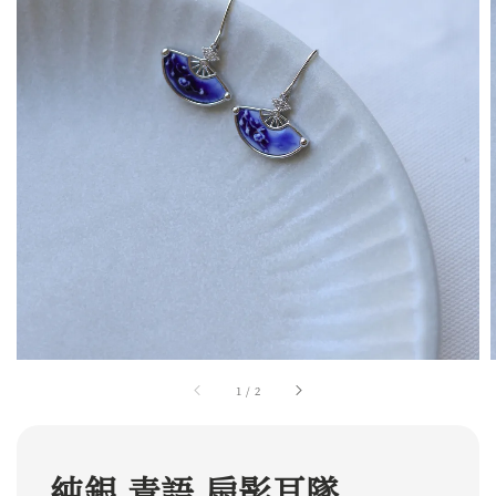
1
/
2
純銀 青語 扇影耳墜