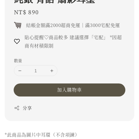
Regular
NT$ 890
price
結帳金額滿2000超商免運｜滿3000宅配免運
貼心提醒♡商品較多 建議選擇「宅配」 *因超
商有材積限制
數量
加入購物車
分享
*此商品為圖片中耳環（不含項鍊）