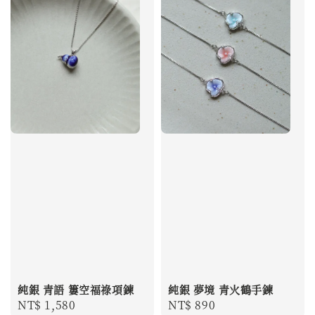
純銀 青語 簍空福祿項鍊
純銀 夢境 青火鶴手鍊
Regular
NT$ 1,580
Regular
NT$ 890