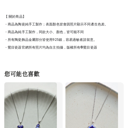
【 關於商品】
・商品為陶瓷純手工製作；表面顏色皆會因照片顯示不同產生色差。
・商品為純手工製作，同款大小、顏色，皆可能不同
・所有陶瓷飾品金屬部分皆使用925銀，容易過敏者請留意。
・鶯目瓷器官網所有照片均為自主拍攝，版權所有®鶯目瓷器
您可能也喜歡