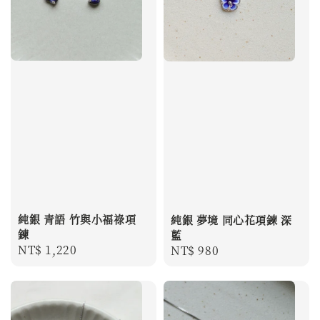
純銀 青語 竹與小福祿項
純銀 夢境 同心花項鍊 深
鍊
藍
Regular
NT$ 1,220
Regular
NT$ 980
price
price