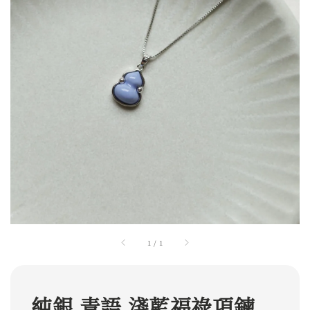
1
/
1
純銀 青語 淺藍福祿項鍊