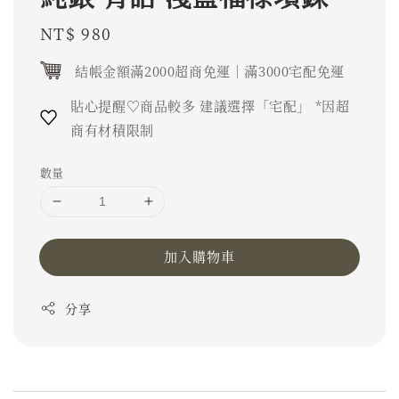
Regular
NT$ 980
price
結帳金額滿2000超商免運｜滿3000宅配免運
貼心提醒♡商品較多 建議選擇「宅配」 *因超
商有材積限制
數量
加入購物車
分享