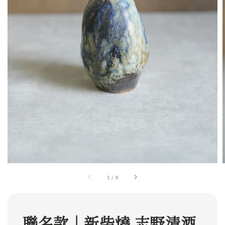
1
/
8
聯名款｜新柴燒 志野清酒