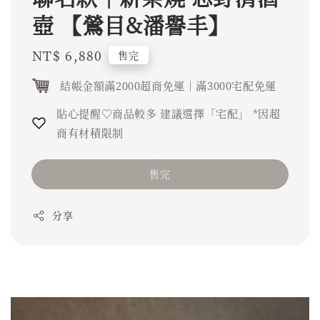
壺 【鶯目&潘譽丰】
Regular
NT$ 6,880
售完
price
結帳金額滿2000超商免運｜滿3000宅配免運
貼心提醒♡商品較多 建議選擇「宅配」 *因超
商有材積限制
售完
分享