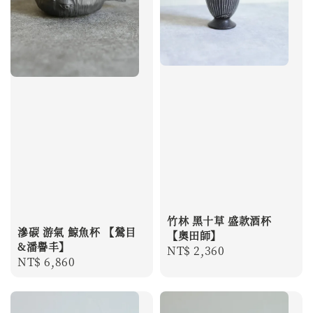
竹林 黑十草 盛款酒杯
滲碳 游氣 鯨魚杯 【鶯目
【奧田師】
&潘譽丰】
Regular
NT$ 2,360
Regular
NT$ 6,860
price
price