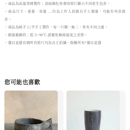
・商品為高溫窯燒製作；表面顏色皆會因照片顯示不同產生色差。
・商品尺寸、重量、容量 ...均為工作人員親自手工測量，可能有些許誤
差。
・商品為純手工/半手工製作，每一片獨一無二，皆有不同之處。
・耐溫範圍約：從-5~90℃ 請避免極端溫度之差異。
・鶯目瓷器官網所有照片均為自主拍攝，版權所有®鶯目瓷器
您可能也喜歡