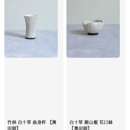
竹林 白十草 曲身杯 【奧
白十草 割山椒 花口缽
田師】
【奧田師】