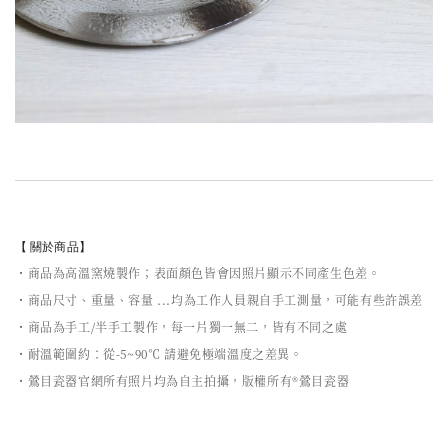
【 關於商品】
・商品為高溫窯燒製作；表面顏色皆會因照片顯示不同產生色差。
・商品尺寸、重量、容量 ...均為工作人員親自手工測量，可能有些許誤差
・商品為手工/半手工製作，每一片獨一無二，皆有不同之處
・耐溫範圍約：從-5~90℃ 請避免極端溫度之差異。
・鶯目瓷器官網所有照片均為自主拍攝，版權所有®鶯目瓷器