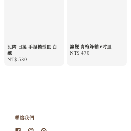
窯變 青梅綠釉 6吋皿
泥陶 日製 手捏橢型皿 白
Regular
NT$ 470
練
Regular
NT$ 580
price
price
聯絡我們