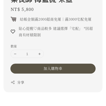
Regular
NT$ 5,800
price
結帳金額滿2000超商免運｜滿3000宅配免運
貼心提醒♡商品較多 建議選擇「宅配」 *因超
商有材積限制
數量
加入購物車
分享