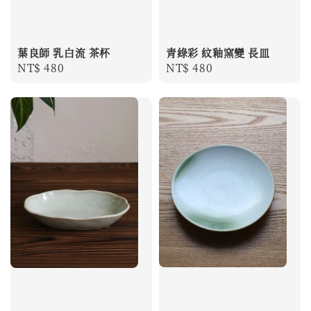
葉良師 乳白流 茶杯
青綠彩 紋釉窯變 長皿
Regular
NT$ 480
Regular
NT$ 480
price
price