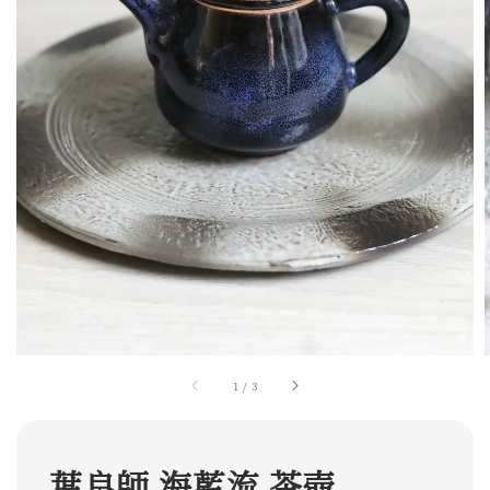
1
/
3
葉良師 海藍流 茶壺