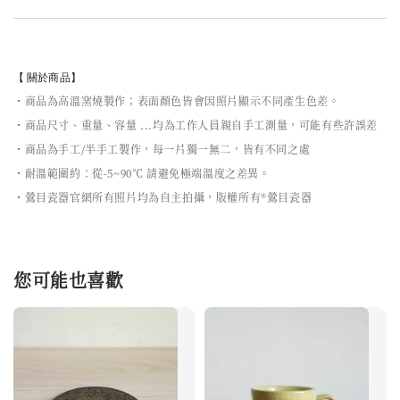
【 關於商品】
・商品為高溫窯燒製作；表面顏色皆會因照片顯示不同產生色差。
・商品尺寸、重量、容量 ...均為工作人員親自手工測量，可能有些許誤差
・商品為手工/半手工製作，每一片獨一無二，皆有不同之處
・耐溫範圍約：從-5~90℃ 請避免極端溫度之差異。
・鶯目瓷器官網所有照片均為自主拍攝，版權所有®鶯目瓷器
您可能也喜歡