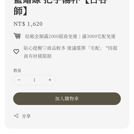
師】
Regular
NT$ 1,620
price
結帳金額滿2000超商免運｜滿3000宅配免運
貼心提醒♡商品較多 建議選擇「宅配」 *因超
商有材積限制
數量
加入購物車
分享