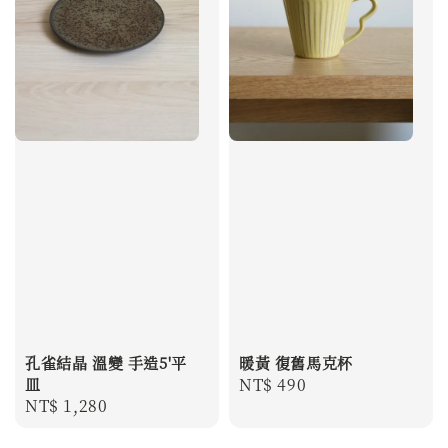
孔雀結晶 溫變 手造5'平
暖黃 復舊馬克杯
皿
Regular
NT$ 490
Regular
NT$ 1,280
price
price