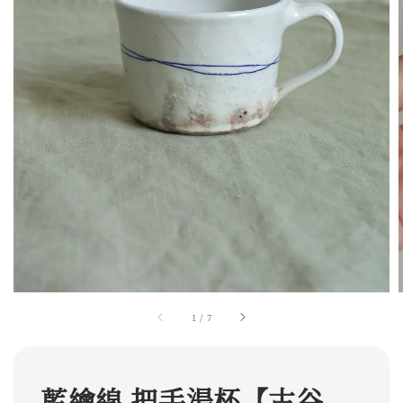
1
/
7
藍繪線 把手湯杯【古谷