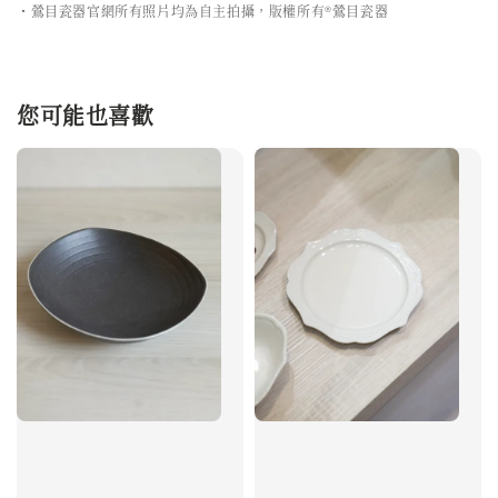
・鶯目瓷器官網所有照片均為自主拍攝，版權所有®鶯目瓷器
您可能也喜歡