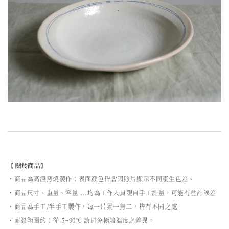
【 關於商品】
・商品為高溫窯燒製作；表面顏色皆會因照片顯示不同產生色差。
・商品尺寸、重量、容量 ...均為工作人員親自手工測量，可能有些許誤差
・商品為手工/半手工製作，每一片獨一無二，皆有不同之處
・耐溫範圍約：從-5~90℃ 請避免極端溫度之差異。