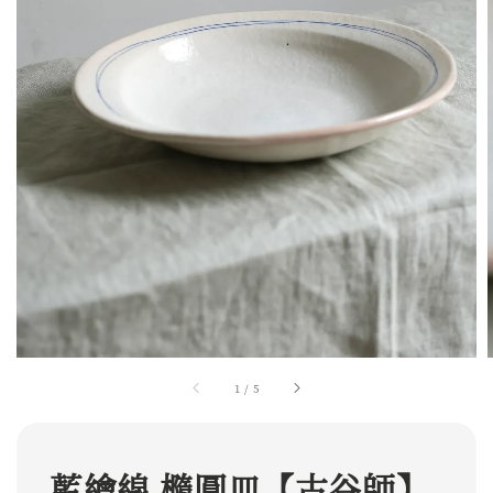
1
/
5
藍繪線 橢圓皿【古谷師】