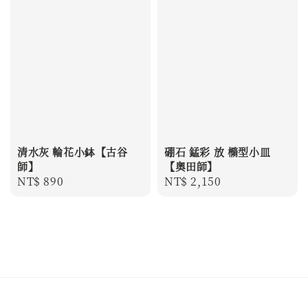
清水灰 輪花小鉢【古谷
硼石 錳彩 放 橢型小皿
師】
【奧田師】
Regular
NT$ 890
Regular
NT$ 2,150
price
price