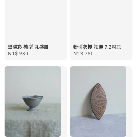
黑曜彩 橢型 丸盛皿
粉引灰櫻 花邊 7.2吋皿
Regular
NT$ 980
Regular
NT$ 780
price
price