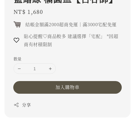
Regular
NT$ 1,680
price
結帳金額滿2000超商免運｜滿3000宅配免運
貼心提醒♡商品較多 建議選擇「宅配」 *因超
商有材積限制
數量
加入購物車
分享