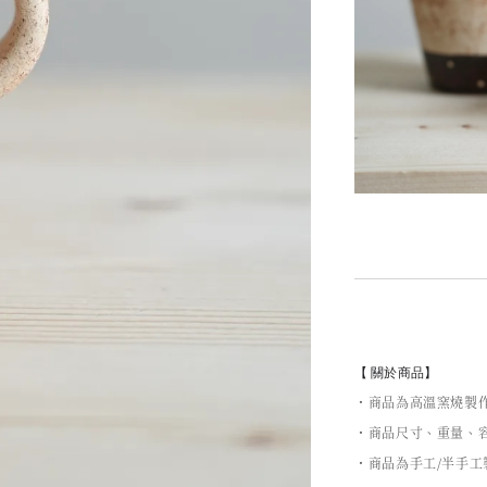
【 關於商品】
・商品為高溫窯燒製
・商品尺寸、重量、容
・商品為手工/半手