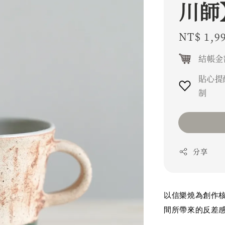
川師
Regular
NT$ 1,9
price
結帳金
貼心提
制
分享
以信樂燒為創作
間所帶來的反差