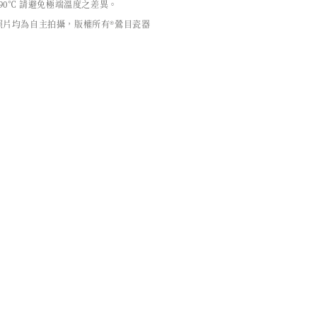
90℃ 請避免極端溫度之差異。
照片均為自主拍攝，版權所有®鶯目瓷器