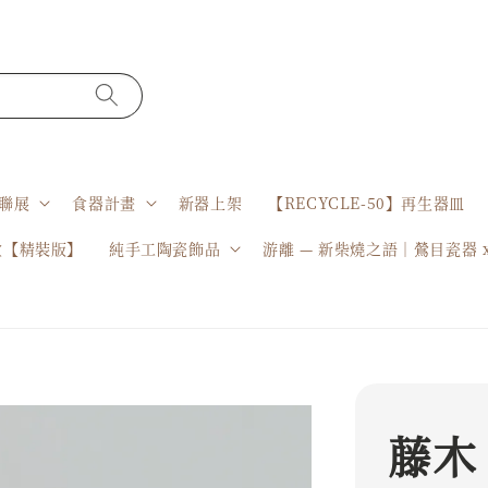
聯展
食器計畫
新器上架
【RECYCLE-50】再生器皿
盒【精裝版】
純手工陶瓷飾品
游離 — 新柴燒之語｜鶯目瓷器 
藤木