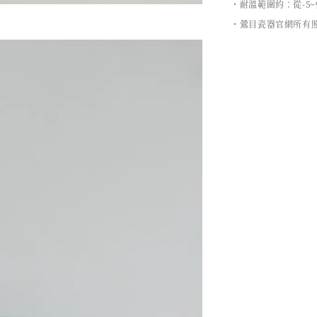
・耐溫範圍約：從-5~
・鶯目瓷器官網所有