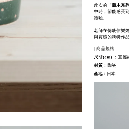
此次的
「藤木系
中時，卻能感受
體驗。
老師在傳統信樂
與質感的獨特作
| 商品規格 |
尺寸(cm)
：直徑約9
材質
：陶瓷
產地：
日本