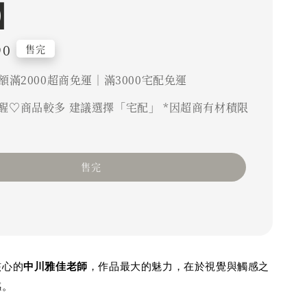
】
90
售完
額滿2000超商免運｜滿3000宅配免運
醒♡商品較多 建議選擇「宅配」 *因超商有材積限
售完
核心的
中川雅佳老師
，作品最大的魅力，在於視覺與觸感之
感。