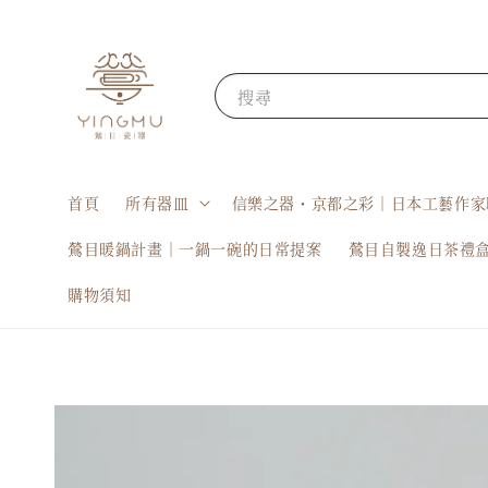
搜尋
首頁
所有器皿
信樂之器・京都之彩｜日本工藝作家
鶯目暖鍋計畫｜一鍋一碗的日常提案
鶯目自製逸日茶禮
購物須知