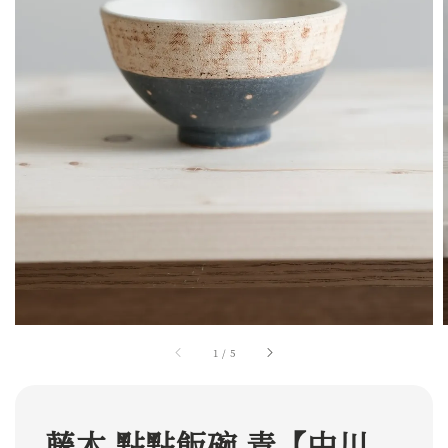
1
/
5
藤木 點點飯碗 青【中川