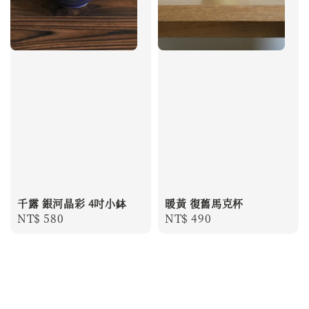
千露 銀河晶彩 4吋小鉢
暖黃 復舊馬克杯
Regular
NT$ 580
Regular
NT$ 490
price
price