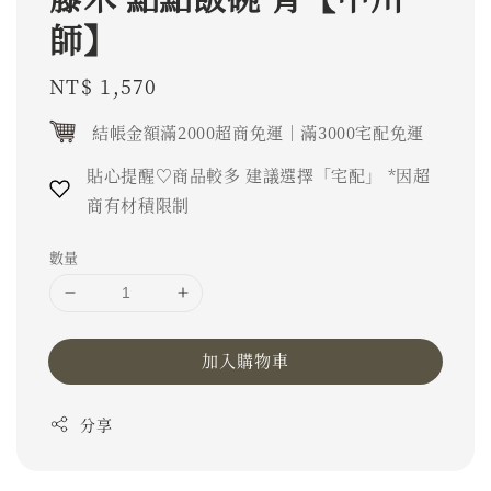
師】
Regular
NT$ 1,570
price
結帳金額滿2000超商免運｜滿3000宅配免運
貼心提醒♡商品較多 建議選擇「宅配」 *因超
商有材積限制
數量
加入購物車
分享