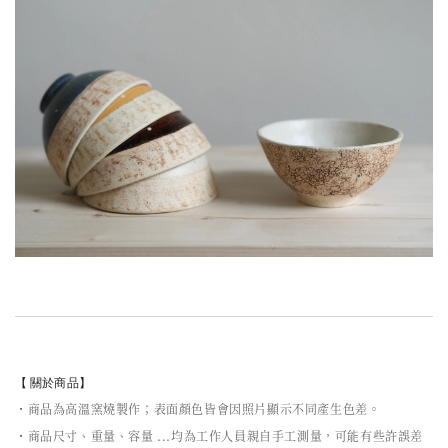
【 關於商品】
・商品為高溫窯燒製作；表面顏色皆會因照片顯示不同產生色差。
・商品尺寸、重量、容量 ...均為工作人員親自手工測量，可能有些許誤差