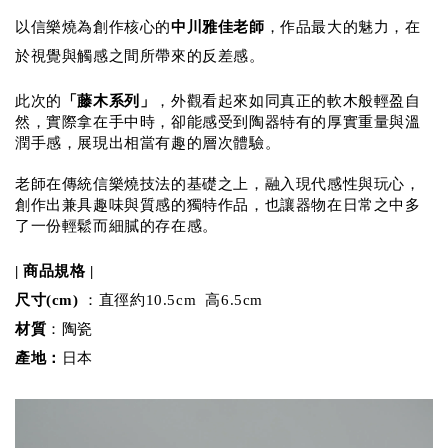
以信樂燒為創作核心的
中川雅佳老師
，作品最大的魅力，在
於視覺與觸感之間所帶來的反差感。
此次的
「藤木系列」
，外觀看起來如同真正的軟木般輕盈自
然，實際拿在手中時，卻能感受到陶器特有的厚實重量與溫
潤手感，展現出相當有趣的層次體驗。
老師在傳統信樂燒技法的基礎之上，融入現代感性與玩心，
創作出兼具趣味與質感的獨特作品，也讓器物在日常之中多
了一份輕鬆而細膩的存在感。
| 商品規格 |
尺寸(cm)
：直徑約10.5cm 高6.5cm
材質
：陶瓷
產地：
日本