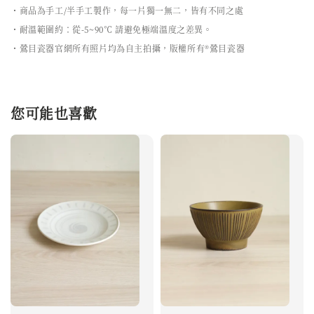
・商品為手工/半手工製作，每一片獨一無二，皆有不同之處
・耐溫範圍約：從-5~90℃ 請避免極端溫度之差異。
・鶯目瓷器官網所有照片均為自主拍攝，版權所有®鶯目瓷器
您可能也喜歡