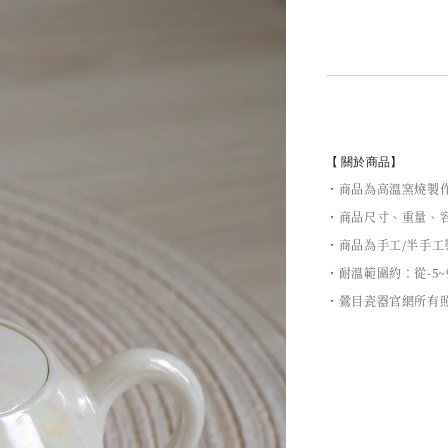
【 關於商品】
・商品為高溫窯燒製
・商品尺寸、重量、容
・商品為手工/半手
・耐溫範圍約：從-5~
・鶯目瓷器官網所有