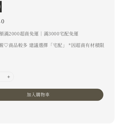
】
80
額滿2000超商免運｜滿3000宅配免運
醒♡商品較多 建議選擇「宅配」 *因超商有材積限
加入購物車