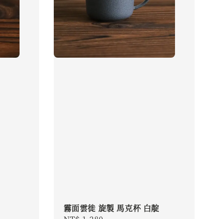
霧面雲徙 旋製 馬克杯 白靛