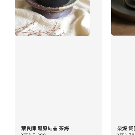
柴燒 瓷
葉良師 還原結晶 茶海