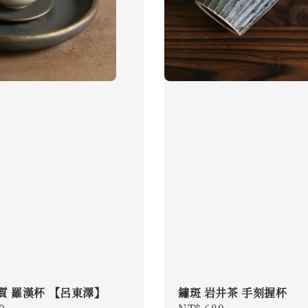
質 羅漢杯 【呂東澤】
鏽斑 岩井茶 手刻握杯