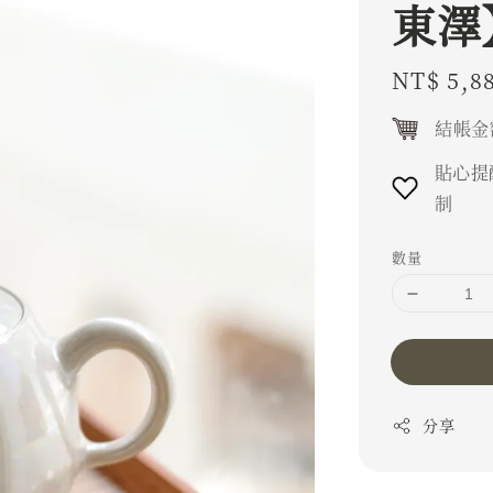
東澤
Regular
NT$ 5,8
price
結帳金
貼心提
制
數量
分享