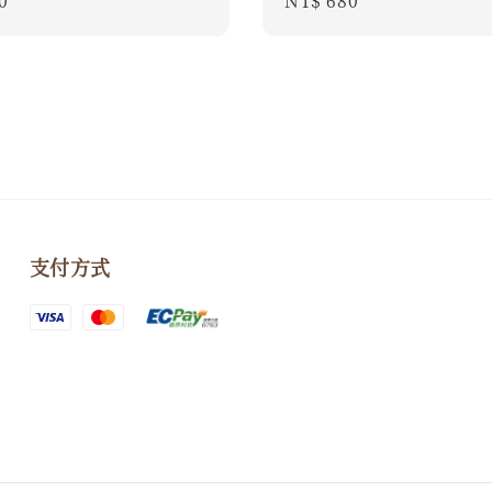
r
0
Regular
NT$ 680
price
支付方式