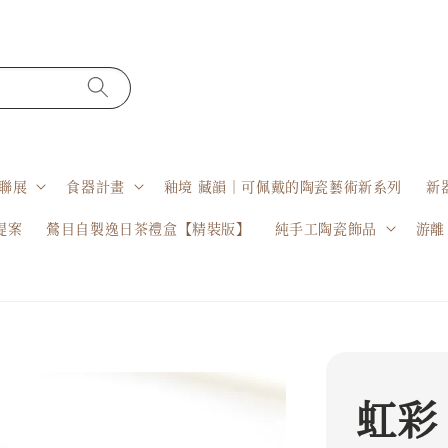
聯展
食器計畫
釉境 藏韻｜可佩戴的陶瓷藝術新系列
新
提案
鶯目自製逸日茶禮盒【精裝版】
純手工陶瓷飾品
游離
虹彩