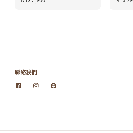
Regula
NT$ 78
Regular
NT$ 5,800
price
price
聯絡我們