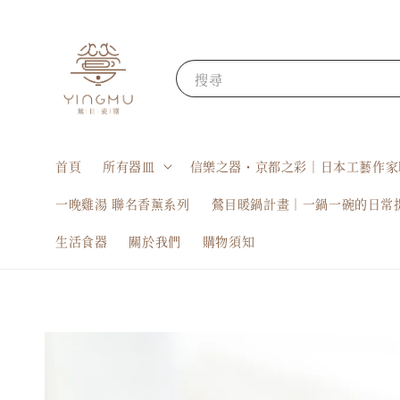
搜尋
首頁
所有器皿
信樂之器・京都之彩｜日本工藝作家
一晚雞湯 聯名香薰系列
鶯目暖鍋計畫｜一鍋一碗的日常
生活食器
關於我們
購物須知