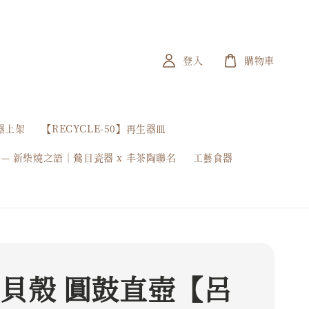
登入
購物車
器上架
【RECYCLE-50】再生器皿
 — 新柴燒之語｜鶯目瓷器 x 丰茶陶聯名
工藝食器
 貝殼 圓鼓直壺【呂