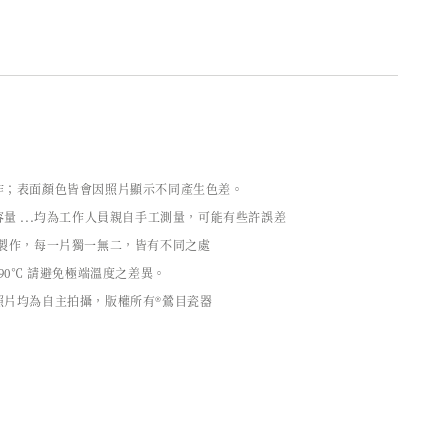
作；表面顏色皆會因照片顯示不同產生色差。
量 ...均為工作人員親自手工測量，可能有些許誤差
工製作，每一片獨一無二，皆有不同之處
90℃ 請避免極端溫度之差異。
照片均為自主拍攝，版權所有®鶯目瓷器