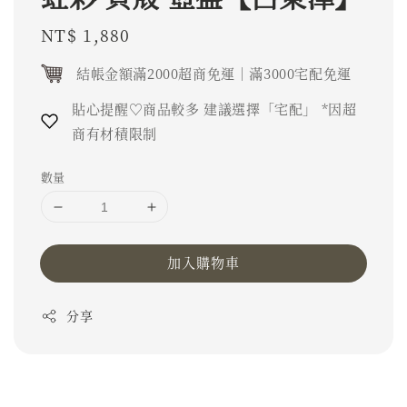
Regular
NT$ 1,880
price
結帳金額滿2000超商免運｜滿3000宅配免運
貼心提醒♡商品較多 建議選擇「宅配」 *因超
商有材積限制
數量
加入購物車
分享