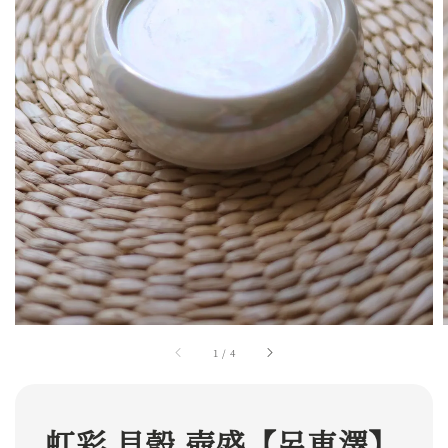
1
/
4
虹彩 貝殼 壺盛【呂東澤】