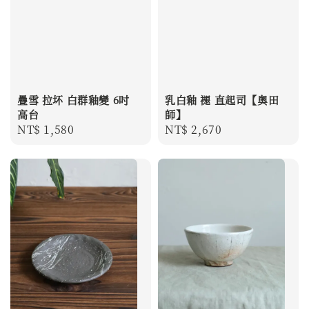
疊雪 拉坏 白群釉變 6吋
乳白釉 褪 直起司【奧田
高台
師】
Regular
NT$ 1,580
Regular
NT$ 2,670
price
price