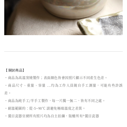
【 關於商品】
・商品為高溫窯燒製作；表面顏色皆會因照片顯示不同產生色差。
・商品尺寸、重量、容量 ...均為工作人員親自手工測量，可能有些許誤
差。
・商品為純手工/半手工製作，每一片獨一無二，皆有不同之處。
・耐溫範圍約：從-5~90℃ 請避免極端溫度之差異。
・鶯目瓷器官網所有照片均為自主拍攝，版權所有®鶯目瓷器