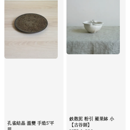
鉄散泥 粉引 蘋果缽 小
孔雀結晶 溫變 手造5'平
【古谷師】
皿