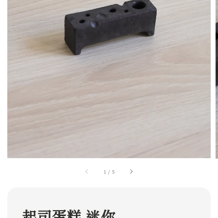
1
/
5
起司蛋糕 迷你