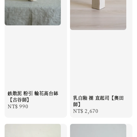
鉄散泥 粉引 輪花高台缽
乳白釉 褪 直起司【奧田
【古谷師】
師】
Regular
NT$ 990
Regular
NT$ 2,670
price
price