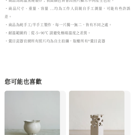
・商品為高溫窯燒製作；表面顏色皆會因照片顯示不同產生色差。
・商品尺寸、重量、容量 ...均為工作人員親自手工測量，可能有些許誤
差。
・商品為純手工/半手工製作，每一片獨一無二，皆有不同之處。
・耐溫範圍約：從-5~90℃ 請避免極端溫度之差異。
・鶯目瓷器官網所有照片均為自主拍攝，版權所有®鶯目瓷器
您可能也喜歡