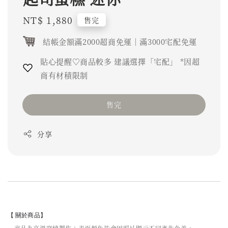
Regular
NT$ 1,880
售完
price
結帳金額滿2000超商免運｜滿3000宅配免運
貼心提醒♡商品較多 建議選擇「宅配」 *因超
商有材積限制
售完
分享
【 關於商品】