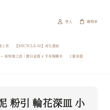
登入
購物車
器上架
【RECYCLE-50】再生器皿
 — 新柴燒之語｜鶯目瓷器 x 丰茶陶聯名
工藝食器
泥 粉引 輪花深⽫ 小