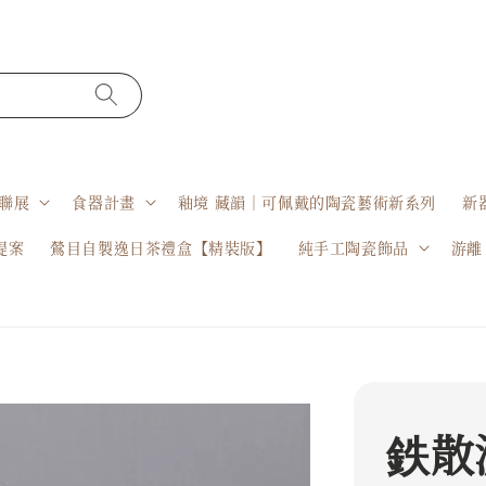
聯展
食器計畫
釉境 藏韻｜可佩戴的陶瓷藝術新系列
新
提案
鶯目自製逸日茶禮盒【精裝版】
純手工陶瓷飾品
游離
鉄散