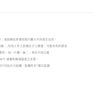
作；表面顏色皆會因照片顯示不同產生色差。
量 ...均為工作人員親自手工測量，可能有些許誤差
工製作，每一片獨一無二，皆有不同之處
90℃ 請避免極端溫度之差異。
照片均為自主拍攝，版權所有®鶯目瓷器