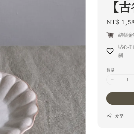
【古
Regular
NT$ 1,5
price
結帳金
貼心提
制
數量
分享