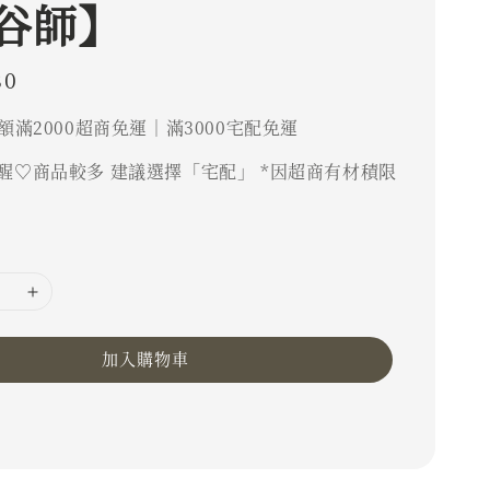
谷師】
80
額滿2000超商免運｜滿3000宅配免運
醒♡商品較多 建議選擇「宅配」 *因超商有材積限
加入購物車