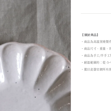
【 關於商品】
・商品為高溫窯燒製
・商品尺寸、重量、容
・商品為手工/半手
・耐溫範圍約：從-5~
・鶯目瓷器官網所有