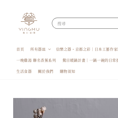
搜尋
首頁
所有器皿
信樂之器・京都之彩｜日本工藝作家
一晚雞湯 聯名香薰系列
鶯目暖鍋計畫｜一鍋一碗的日常
生活食器
關於我們
購物須知