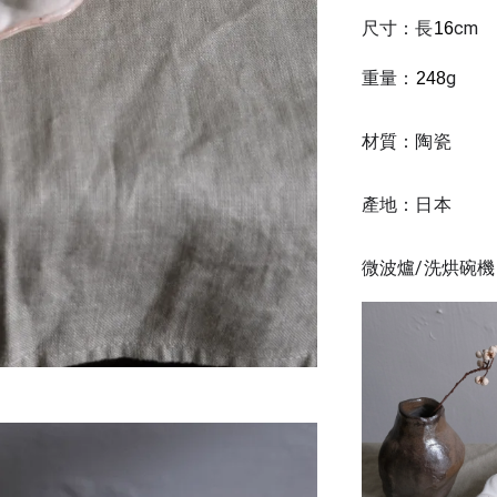
尺寸：長
cm 
16
重量：
g
248
材質：陶瓷
產地：日本
微波爐/洗烘碗