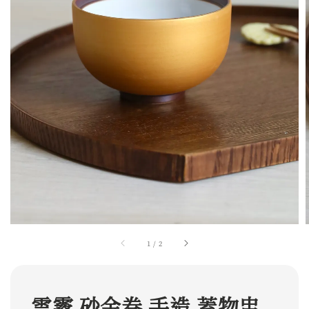
1
/
2
雲霧 砂金卷 手造 蓋物盅