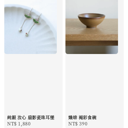
純銀 汝心 扇影瓷珠耳墜
熾啡 褐彩食碗
Regular
NT$ 1,880
Regular
NT$ 390