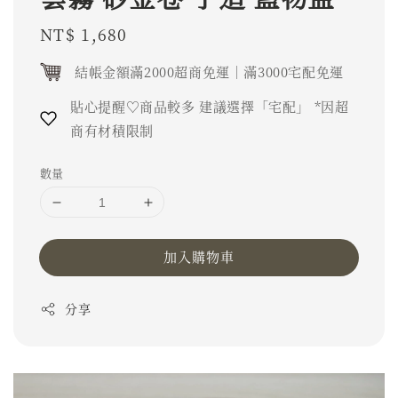
Regular
NT$ 1,680
price
結帳金額滿2000超商免運｜滿3000宅配免運
貼心提醒♡商品較多 建議選擇「宅配」 *因超
商有材積限制
數量
加入購物車
分享