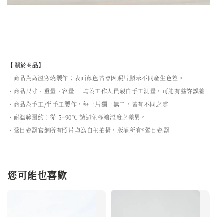
【 關於商品】
・商品為高溫窯燒製作；表面顏色皆會因照片顯示不同產生色差。
・商品尺寸、重量、容量 ...均為工作人員親自手工測量，可能有些許誤差
・商品為手工/半手工製作，每一片獨一無二，皆有不同之處
・耐溫範圍約：從-5~90℃ 請避免極端溫度之差異。
・鶯目瓷器官網所有照片均為自主拍攝，版權所有®鶯目瓷器
您可能也喜歡