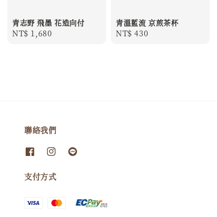
青志野 飛墨 花造向付
青溫藍流 京煎茶杯
Regular
NT$ 1,680
Regular
NT$ 430
price
price
聯絡我們
支付方式