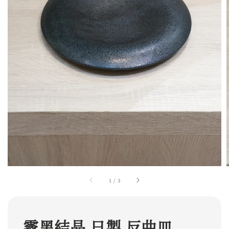
1
/
3
霧黑結晶 日製 反曲皿