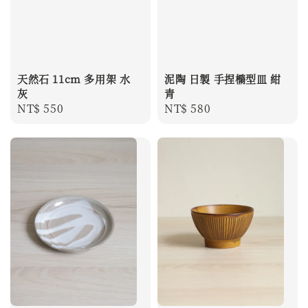
天然石 11cm 多用架 水
泥陶 日製 手捏橢型皿 紺
灰
青
Regular
NT$ 550
Regular
NT$ 580
price
price