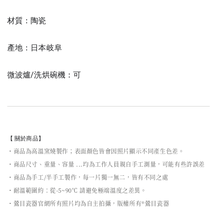
材質：陶瓷
產地：日本岐阜
微波爐/洗烘碗機：可
【 關於商品】
・商品為高溫窯燒製作；表面顏色皆會因照片顯示不同產生色差。
・商品尺寸、重量、容量 ...均為工作人員親自手工測量，可能有些許誤差
・商品為手工/半手工製作，每一片獨一無二，皆有不同之處
・耐溫範圍約：從-5~90℃ 請避免極端溫度之差異。
・鶯目瓷器官網所有照片均為自主拍攝，版權所有®鶯目瓷器