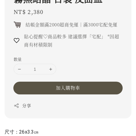
Regular
NT$ 2,380
price
結帳金額滿2000超商免運｜滿3000宅配免運
貼心提醒♡商品較多 建議選擇「宅配」 *因超
商有材積限制
數量
加入購物車
分享
尺寸：26x3.3㎝