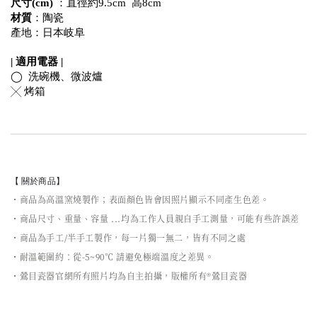
尺寸(cm)
 ：直徑約9.5cm  高8cm
材質
：陶瓷
產地：日本岐阜
| 適用電器 |
◯  洗碗機、微波爐
╳ 烤箱
【 關於商品】
・商品為高溫窯燒製作；表面顏色皆會因照片顯示不同產生色差。
・商品尺寸、重量、容量 ...均為工作人員親自手工測量，可能有些許誤差
・商品為手工/半手工製作，每一片獨一無二，皆有不同之處
・耐溫範圍約：從-5~90℃ 請避免極端溫度之差異。
・鶯目瓷器官網所有照片均為自主拍攝，版權所有®鶯目瓷器