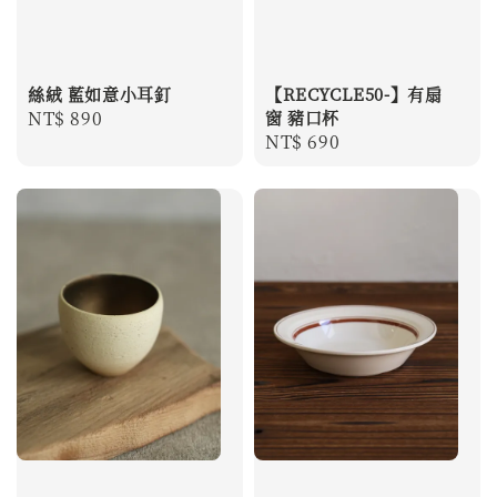
絲絨 藍如意小耳釘
【RECYCLE50-】有扇
Regular
NT$ 890
窗 豬口杯
Regular
NT$ 690
price
price