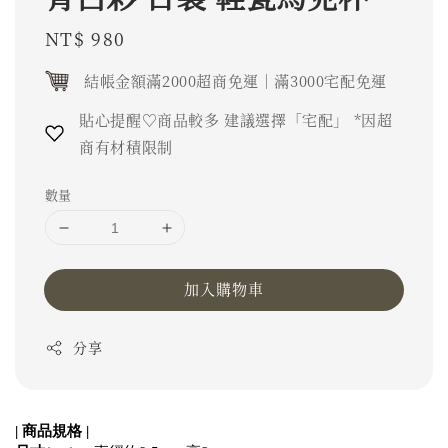
Regular
NT$ 980
price
結帳金額滿2000超商免運｜滿3000宅配免運
貼心提醒♡商品較多 建議選擇「宅配」 *因超
商有材積限制
數量
加入購物車
分享
| 商品規格 |