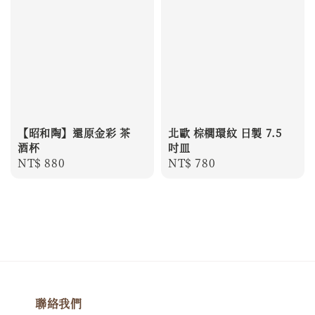
【昭和陶】還原金彩 茶
北歐 棕櫚環紋 日製 7.5
酒杯
吋皿
Regular
NT$ 880
Regular
NT$ 780
price
price
聯絡我們