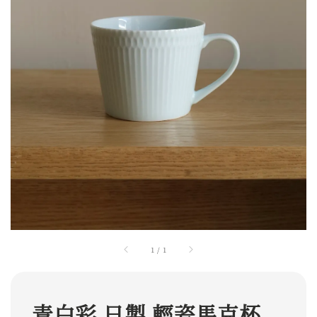
1
/
1
青白彩 日製 輕瓷馬克杯