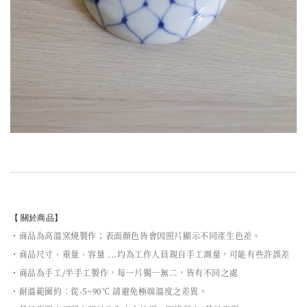
【 關於商品】
・商品為高溫窯燒製作；表面顏色皆會因照片顯示不同產生色差。
・商品尺寸、重量、容量 ...均為工作人員親自手工測量，可能有些許誤差
・商品為手工/半手工製作，每一片獨一無二，皆有不同之處
・耐溫範圍約：從-5~90℃ 請避免極端溫度之差異。