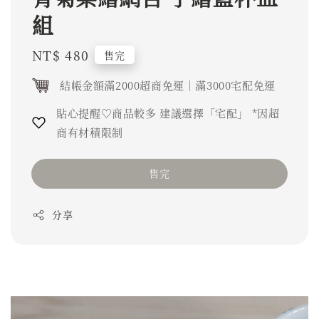
組
Regular
NT$ 480
售完
price
結帳金額滿2000超商免運｜滿3000宅配免運
貼心提醒♡商品較多 建議選擇「宅配」 *因超
商有材積限制
售完
分享