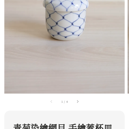
1
/
4
青菊染繪網目 手繪蓋杯皿