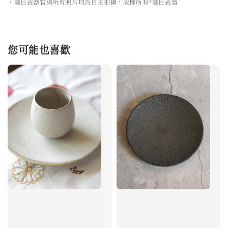
・鶯目瓷器官網所有照片均為自主拍攝，版權所有®鶯目瓷器
您可能也喜歡