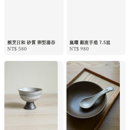
割烹日和 砂質 卵型湯吞
嵐曜 銀流手造 7.5皿
Regular
NT$ 580
Regular
NT$ 980
price
price