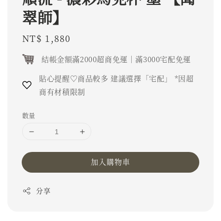
翠師】
Regular
NT$ 1,880
price
結帳金額滿2000超商免運｜滿3000宅配免運
貼心提醒♡商品較多 建議選擇「宅配」 *因超
商有材積限制
數量
加入購物車
分享