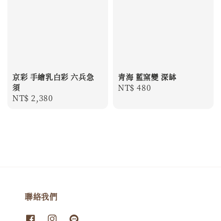
京彩 手繪乳白彩 六兵急
青海 藍窯變 深缽
須
Regular
NT$ 480
Regular
NT$ 2,380
price
price
聯絡我們