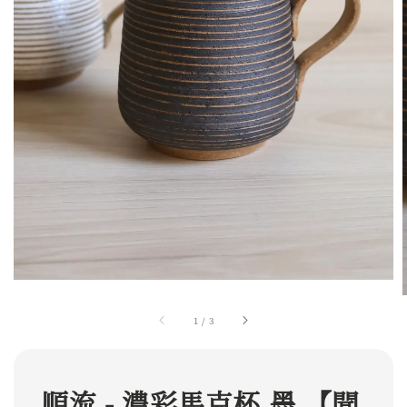
1
/
3
順流 - 濃彩馬克杯 墨 【聞