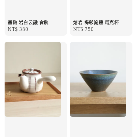
墨釉 岩白云融 食碗
熔岩 褐彩流體 馬克杯
Regular
NT$ 380
Regular
NT$ 750
price
price