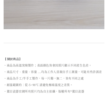
【 關於商品】
・商品為高溫窯燒製作；表面顏色皆會因照片顯示不同產生色差。
・商品尺寸、重量、容量 ...均為工作人員親自手工測量，可能有些許誤差
・商品為手工/半手工製作，每一片獨一無二，皆有不同之處
・耐溫範圍約：從-5~90℃ 請避免極端溫度之差異。
・鶯目瓷器官網所有照片均為自主拍攝，版權所有®鶯目瓷器