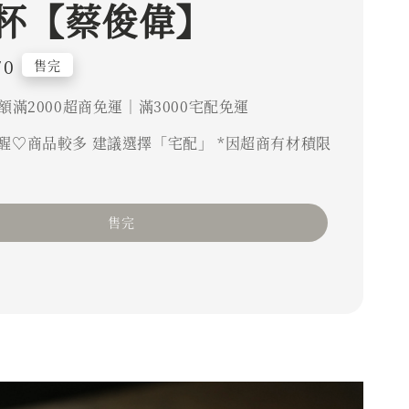
杯【蔡俊偉】
70
售完
額滿2000超商免運｜滿3000宅配免運
醒♡商品較多 建議選擇「宅配」 *因超商有材積限
售完