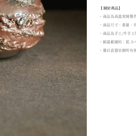
【 關於商品】
・商品為高溫窯燒製
・商品尺寸、重量、容
・商品為手工/半手
・耐溫範圍約：從-5~
・鶯目瓷器官網所有