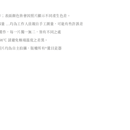
作；表面顏色皆會因照片顯示不同產生色差。
量 ...均為工作人員親自手工測量，可能有些許誤差
工製作，每一片獨一無二，皆有不同之處
90℃ 請避免極端溫度之差異。
照片均為自主拍攝，版權所有®鶯目瓷器