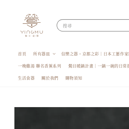
搜尋
首頁
所有器皿
信樂之器・京都之彩｜日本工藝作家
一晚雞湯 聯名香薰系列
鶯目暖鍋計畫｜一鍋一碗的日常
生活食器
關於我們
購物須知