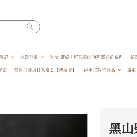
聯展
食器計畫
釉境 藏韻｜可佩戴的陶瓷藝術新系列
新
提案
鶯目自製逸日茶禮盒【精裝版】
純手工陶瓷飾品
游離
黑山