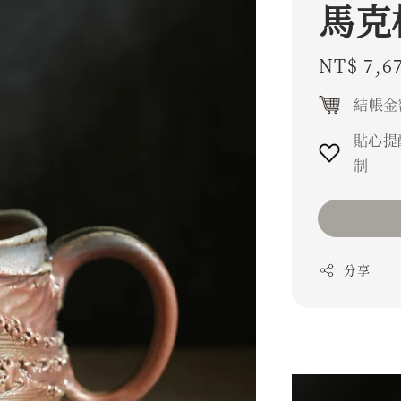
馬克
Regular
NT$ 7,6
price
結帳金
貼心提
制
分享