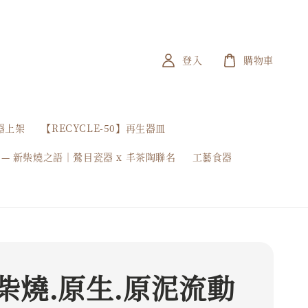
登入
購物車
器上架
【RECYCLE-50】再生器皿
 — 新柴燒之語｜鶯目瓷器 x 丰茶陶聯名
工藝食器
柴燒.原生.原泥流動