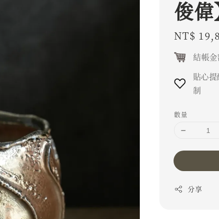
俊偉
Regular
NT$ 19,
price
結帳金
貼心提
制
數量
分享