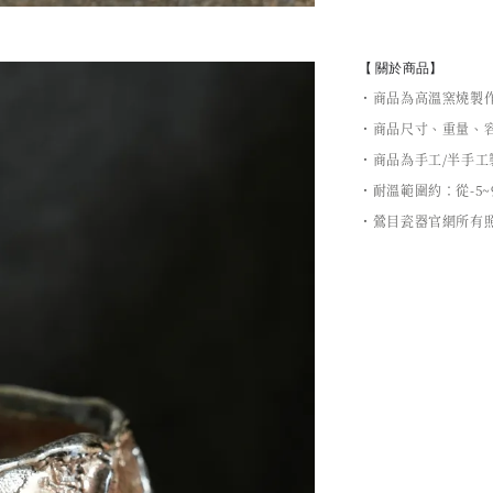
【 關於商品】
・商品為高溫窯燒製
・商品尺寸、重量、容
・商品為手工/半手
・耐溫範圍約：從-5~
・鶯目瓷器官網所有