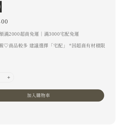
】
800
額滿2000超商免運｜滿3000宅配免運
醒♡商品較多 建議選擇「宅配」 *因超商有材積限
加入購物車