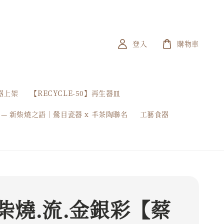
登入
購物車
器上架
【RECYCLE-50】再生器皿
 — 新柴燒之語｜鶯目瓷器 x 丰茶陶聯名
工藝食器
柴燒.流.金銀彩【蔡