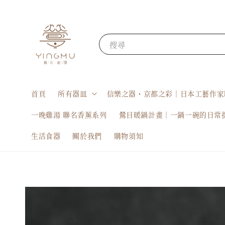
搜尋
首頁
所有器皿
信樂之器・京都之彩｜日本工藝作家
一晚雞湯 聯名香薰系列
鶯目暖鍋計畫｜一鍋一碗的日常
生活食器
關於我們
購物須知