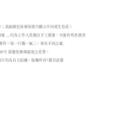
作；表面顏色皆會因照片顯示不同產生色差。
量 ...均為工作人員親自手工測量，可能有些許誤差
工製作，每一片獨一無二，皆有不同之處
90℃ 請避免極端溫度之差異。
照片均為自主拍攝，版權所有®鶯目瓷器