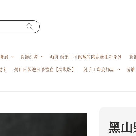
聯展
食器計畫
釉境 藏韻｜可佩戴的陶瓷藝術新系列
新
提案
鶯目自製逸日茶禮盒【精裝版】
純手工陶瓷飾品
游離
黑山