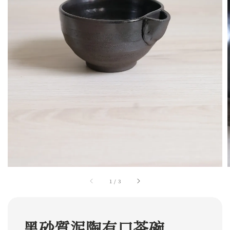
1
/
3
黑砂質泥陶有口茶碗