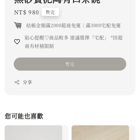
Regular
NT$ 980
售完
price
結帳金額滿2000超商免運｜滿3000宅配免運
貼心提醒♡商品較多 建議選擇「宅配」 *因超
商有材積限制
售完
分享
您可能也喜歡