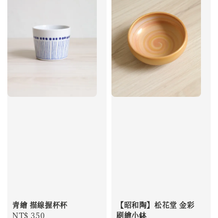
青繪 描線握杯杯
【昭和陶】松花堂 金彩
Regular
NT$ 350
刷繪小鉢