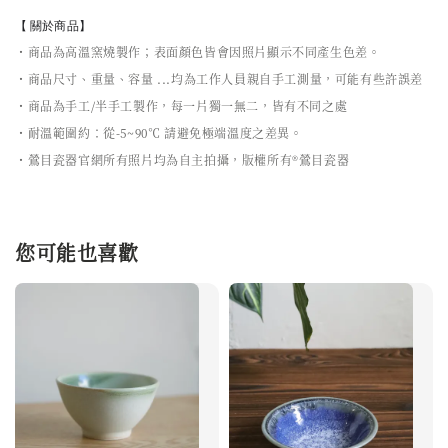
【 關於商品】
・商品為高溫窯燒製作；表面顏色皆會因照片顯示不同產生色差。
・商品尺寸、重量、容量 ...均為工作人員親自手工測量，可能有些許誤差
・商品為手工/半手工製作，每一片獨一無二，皆有不同之處
・耐溫範圍約：從-5~90℃ 請避免極端溫度之差異。
・鶯目瓷器官網所有照片均為自主拍攝，版權所有®鶯目瓷器
您可能也喜歡