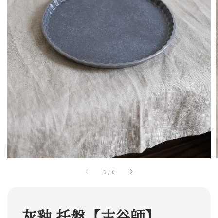
1
/
6
灰釉 托盤【古谷師】