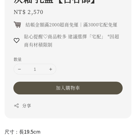
Regular
NT$ 2,570
price
結帳金額滿2000超商免運｜滿3000宅配免運
貼心提醒♡商品較多 建議選擇「宅配」 *因超
商有材積限制
數量
加入購物車
分享
尺寸：長
cm 
19.5