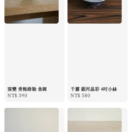
窯變 青梅綠釉 食碗
千露 銀河晶彩 4吋小鉢
Regular
NT$ 390
Regular
NT$ 580
price
price