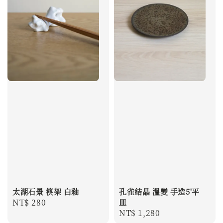
太湖石景 筷架 白釉
孔雀結晶 溫變 手造5'平
Regular
NT$ 280
皿
Regular
NT$ 1,280
price