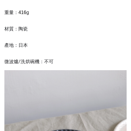
重量：
g
416
材質：陶瓷
產地：日本
微波爐/洗烘碗機：不可