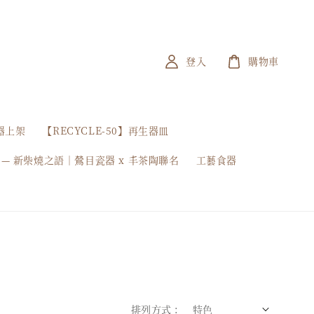
登入
購物車
器上架
【RECYCLE-50】再生器皿
 — 新柴燒之語｜鶯目瓷器 x 丰茶陶聯名
工藝食器
排列方式 :