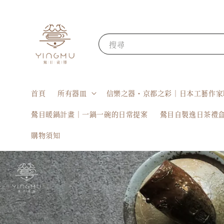
搜尋
首頁
所有器皿
信樂之器・京都之彩｜日本工藝作家
鶯目暖鍋計畫｜一鍋一碗的日常提案
鶯目自製逸日茶禮
購物須知