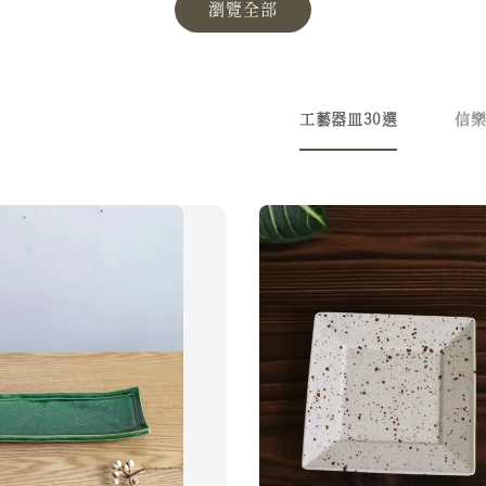
瀏覽全部
工藝器皿30選
信