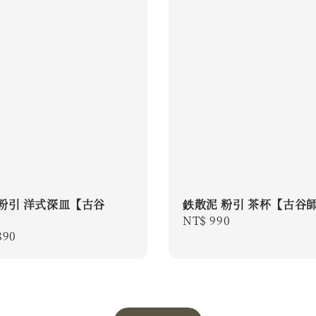
 粉引 洋式深皿【古谷
鉄散泥 粉引 茶杯【古谷
Regular
NT$ 990
r
890
price