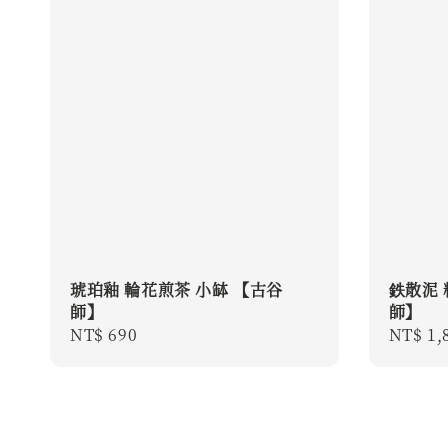
琥珀釉 輪花煎茶 小缽 【古谷
鉄散泥
師】
師】
Regular
NT$ 690
Regula
NT$ 1,
price
price