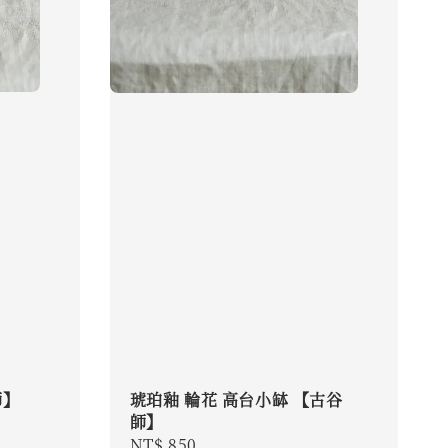
師】
琥珀釉 輪花 高台小缽 【古谷
師】
Regular
NT$ 850