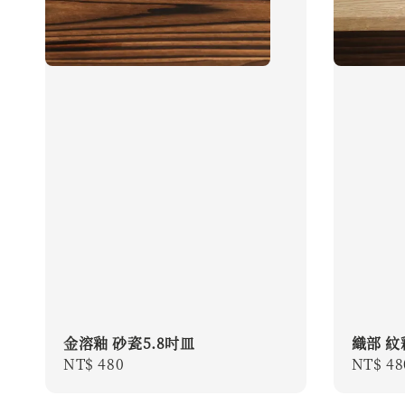
金溶釉 砂瓷5.8吋皿
織部 紋
Regular
NT$ 480
Regula
NT$ 48
price
price