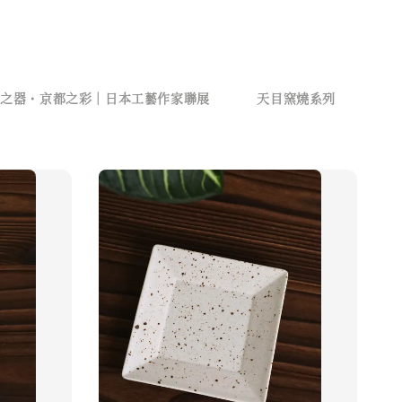
樂之器・京都之彩｜日本工藝作家聯展
天目窯燒系列