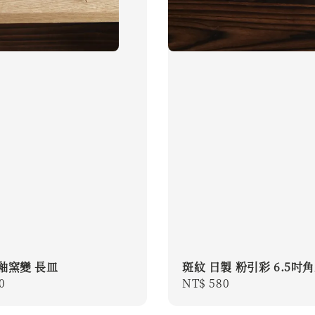
釉窯變 長皿
斑紋 日製 粉引彩 6.5吋
r
0
Regular
NT$ 580
price