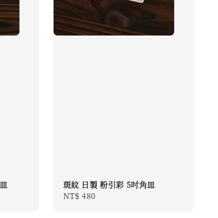
角皿
斑紋 日製 粉引彩 5吋角皿
Regular
NT$ 480
price