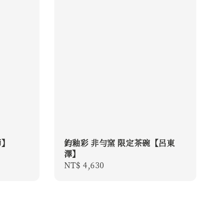
師】
鈞釉彩 非勻窯 限定茶碗【呂東
澤】
Regular
NT$ 4,630
price