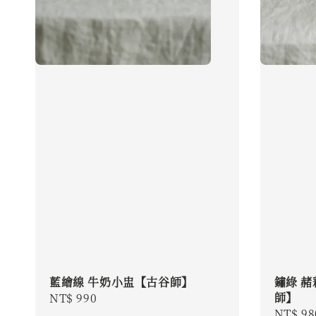
藍繪線 牛奶小盅【古谷師】
鏽綠 赭
師】
Regular
NT$ 990
Regula
NT$ 98
price