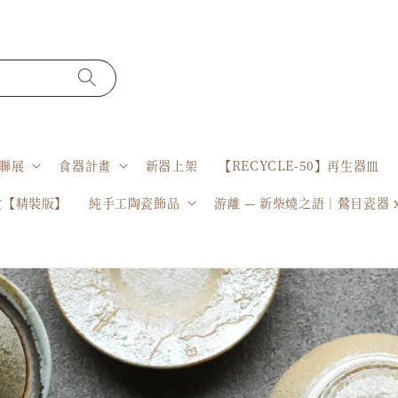
聯展
食器計畫
新器上架
【RECYCLE-50】再生器皿
盒【精裝版】
純手工陶瓷飾品
游離 — 新柴燒之語｜鶯目瓷器 