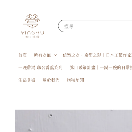
搜尋
首頁
所有器皿
信樂之器・京都之彩｜日本工藝作家
一晚雞湯 聯名香薰系列
鶯目暖鍋計畫｜一鍋一碗的日常
生活食器
關於我們
購物須知