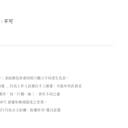
機：不可
作；表面顏色皆會因照片顯示不同產生色差。
量 ...均為工作人員親自手工測量，可能有些許誤差
工製作，每一片獨一無二，皆有不同之處
90℃ 請避免極端溫度之差異。
照片均為自主拍攝，版權所有®鶯目瓷器