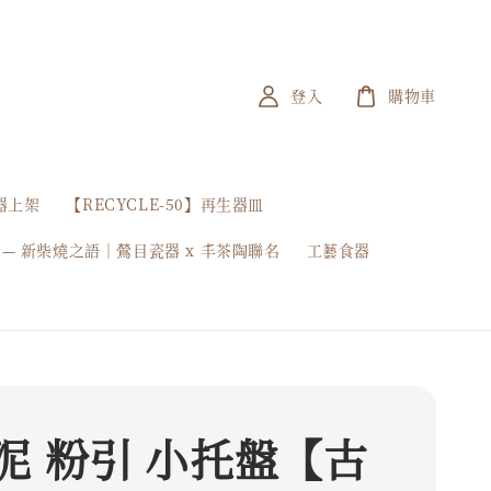
登入
購物車
器上架
【RECYCLE-50】再生器皿
 — 新柴燒之語｜鶯目瓷器 x 丰茶陶聯名
工藝食器
泥 粉引 小托盤【古