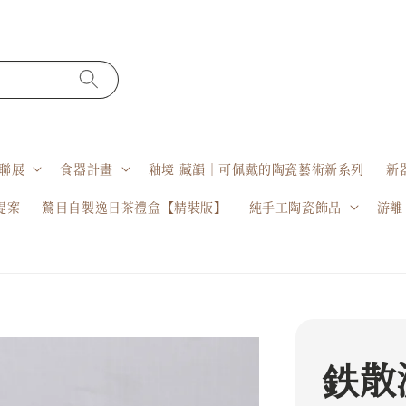
聯展
食器計畫
釉境 藏韻｜可佩戴的陶瓷藝術新系列
新
提案
鶯目自製逸日茶禮盒【精裝版】
純手工陶瓷飾品
游離
鉄散