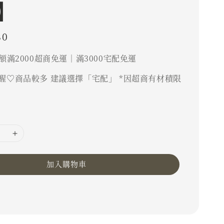
】
80
額滿2000超商免運｜滿3000宅配免運
醒♡商品較多 建議選擇「宅配」 *因超商有材積限
加入購物車