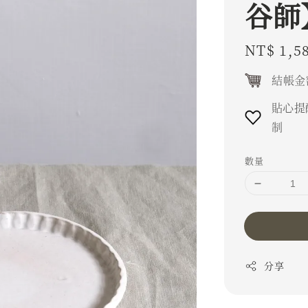
谷師
Regular
NT$ 1,5
price
結帳金
貼心提
制
數量
分享