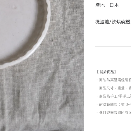
產地：日本
微波爐/洗烘碗
【 關於商品】
・商品為高溫窯燒製
・商品尺寸、重量、容
・商品為手工/半手
・耐溫範圍約：從-5~
・鶯目瓷器官網所有