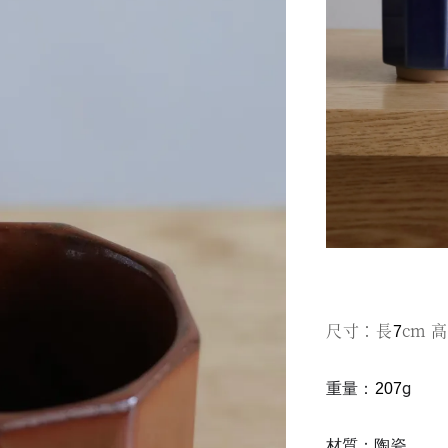
尺寸：長
cm 高
7
重量：
g
207
材質：陶瓷