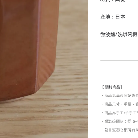
產地：日本
微波爐/洗烘碗機
【 關於商品】
・商品為高溫窯燒製
・商品尺寸、重量、容
・商品為手工/半手
・耐溫範圍約：從-5~
・鶯目瓷器官網所有