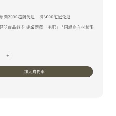
額滿2000超商免運｜滿3000宅配免運
醒♡商品較多 建議選擇「宅配」 *因超商有材積限
加入購物車