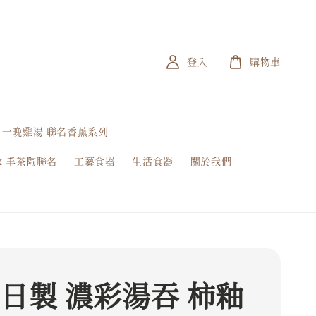
登入
購物車
一晚雞湯 聯名香薰系列
x 丰茶陶聯名
工藝食器
生活食器
關於我們
 日製 濃彩湯吞 柿釉