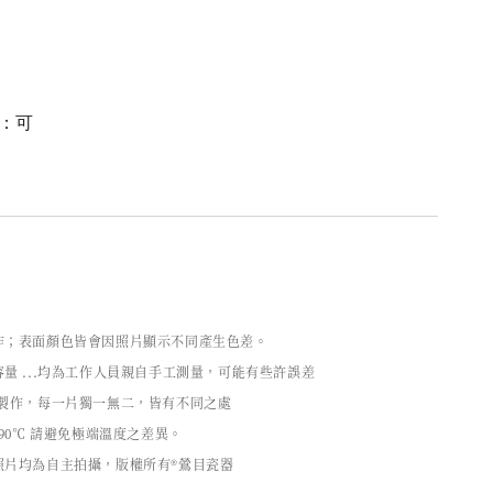
：可
作；表面顏色皆會因照片顯示不同產生色差。
量 ...均為工作人員親自手工測量，可能有些許誤差
工製作，每一片獨一無二，皆有不同之處
90℃ 請避免極端溫度之差異。
照片均為自主拍攝，版權所有®鶯目瓷器