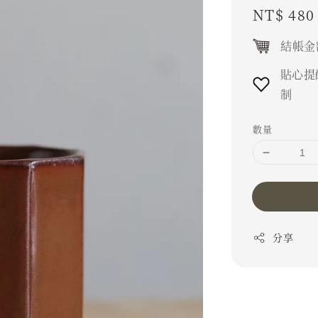
Regular
NT$ 480
price
結帳金
貼心提
制
數量
分享