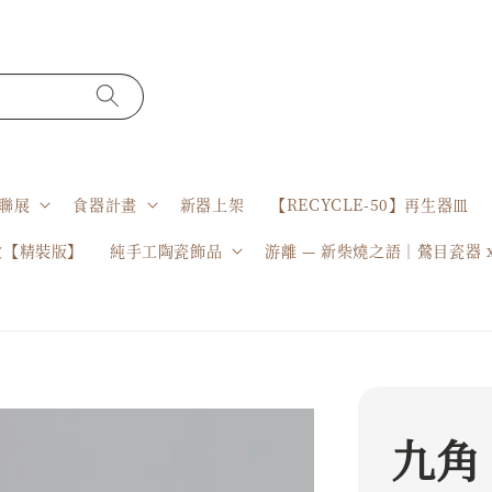
聯展
食器計畫
新器上架
【RECYCLE-50】再生器皿
盒【精裝版】
純手工陶瓷飾品
游離 — 新柴燒之語｜鶯目瓷器 
九角