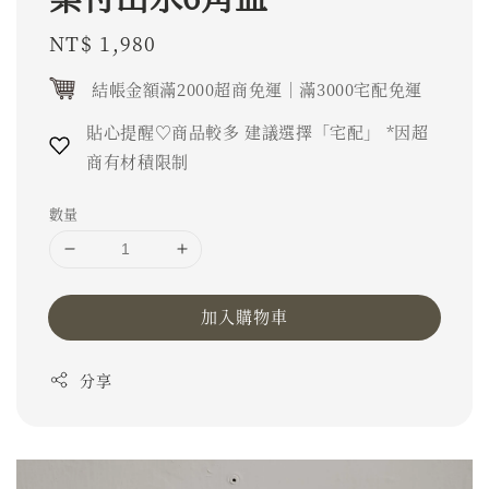
Regular
NT$ 1,980
price
結帳金額滿2000超商免運｜滿3000宅配免運
貼心提醒♡商品較多 建議選擇「宅配」 *因超
商有材積限制
數量
加入購物車
分享