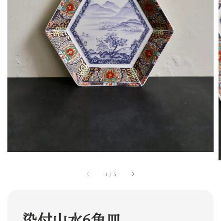
1
/
5
染付山水6角皿