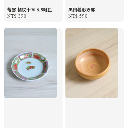
落雪 橘紋十草 6.5吋皿
黑田菱形方缽
Regular
NT$ 390
Regular
NT$ 590
price
price