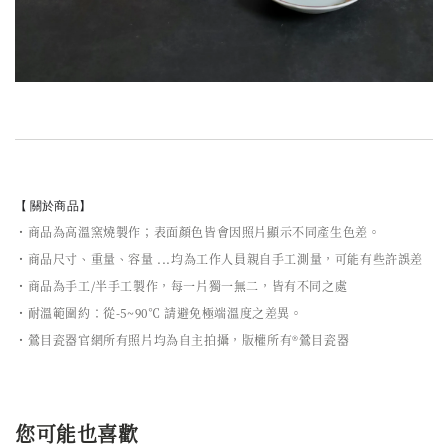
【 關於商品】
・商品為高溫窯燒製作；表面顏色皆會因照片顯示不同產生色差。
・商品尺寸、重量、容量 ...均為工作人員親自手工測量，可能有些許誤差
・商品為手工/半手工製作，每一片獨一無二，皆有不同之處
・耐溫範圍約：從-5~90℃ 請避免極端溫度之差異。
・鶯目瓷器官網所有照片均為自主拍攝，版權所有®鶯目瓷器
您可能也喜歡