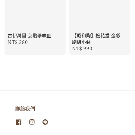
古伊萬里 京貼珍味皿
【昭和陶】松花堂 金彩
Regular
NT$ 280
刷繪小鉢
Regular
NT$ 990
price
price
聯絡我們