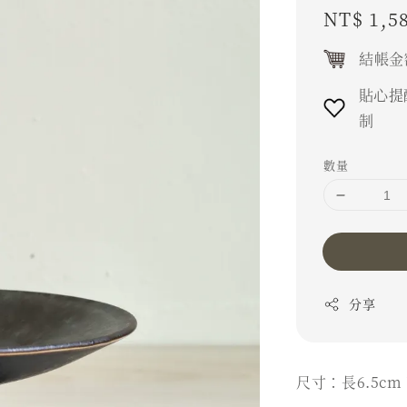
Regular
NT$ 1,5
price
結帳金
貼心提
制
數量
分享
尺寸：長6.5cm