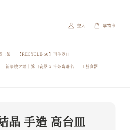
登入
購物車
器上架
【RECYCLE-50】再生器皿
 — 新柴燒之語｜鶯目瓷器 x 丰茶陶聯名
工藝食器
結晶 手造 高台皿