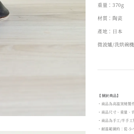
重量：370g
材質：陶瓷
產地：日本
微波爐/洗烘碗
【 關於商品】
・商品為高溫窯燒製
・商品尺寸、重量、容
・商品為手工/半手
・耐溫範圍約：從-5~