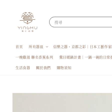
搜尋
首頁
所有器皿
信樂之器・京都之彩｜日本工藝作家
一晚雞湯 聯名香薰系列
鶯目暖鍋計畫｜一鍋一碗的日常
生活食器
關於我們
購物須知