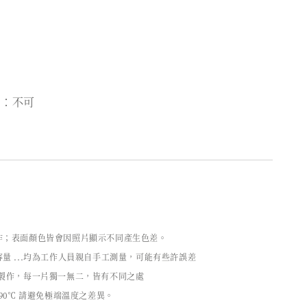
機：不可
作；表面顏色皆會因照片顯示不同產生色差。
量 ...均為工作人員親自手工測量，可能有些許誤差
工製作，每一片獨一無二，皆有不同之處
90℃ 請避免極端溫度之差異。