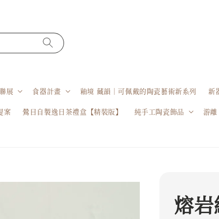
聯展
食器計畫
釉境 藏韻｜可佩戴的陶瓷藝術新系列
新
提案
鶯目自製逸日茶禮盒【精裝版】
純手工陶瓷飾品
游離
熔岩