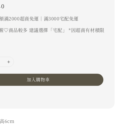
80
額滿2000超商免運｜滿3000宅配免運
醒♡商品較多 建議選擇「宅配」 *因超商有材積限
加入購物車
 高6cm