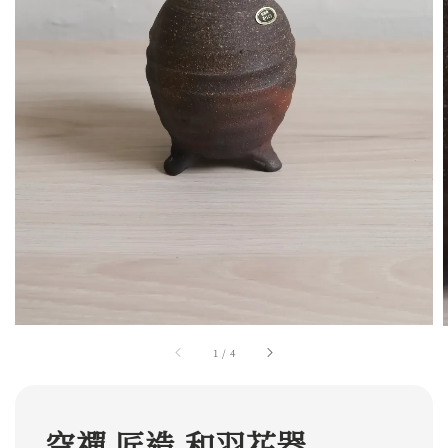
1
/
4
空禪 匠造 和羽花器