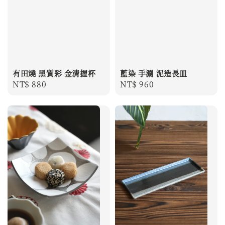
有田燒 黑質彩 金清握杯
藍染 手涮 泥造長皿
Regular
NT$ 880
Regular
NT$ 960
price
price