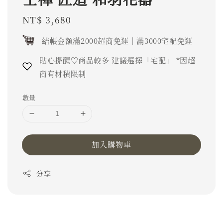
Regular
NT$ 3,680
price
結帳金額滿2000超商免運｜滿3000宅配免運
貼心提醒♡商品較多 建議選擇「宅配」 *因超
商有材積限制
數量
加入購物車
分享