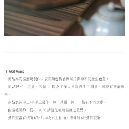
【 關於商品】
・商品為高溫窯燒製作；表面顏色皆會因照片顯示不同產生色差。
・商品尺寸、重量、容量 ...均為工作人員親自手工測量，可能有些許誤
差。
・商品為純手工/半手工製作，每一片獨一無二，皆有不同之處。
・耐溫範圍約：從-5~90℃ 請避免極端溫度之差異。
・鶯目瓷器官網所有照片均為自主拍攝，版權所有®鶯目瓷器