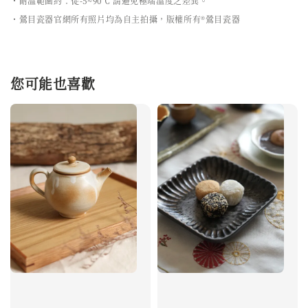
・耐溫範圍約：從-5~90℃ 請避免極端溫度之差異。
・鶯目瓷器官網所有照片均為自主拍攝，版權所有®鶯目瓷器
您可能也喜歡