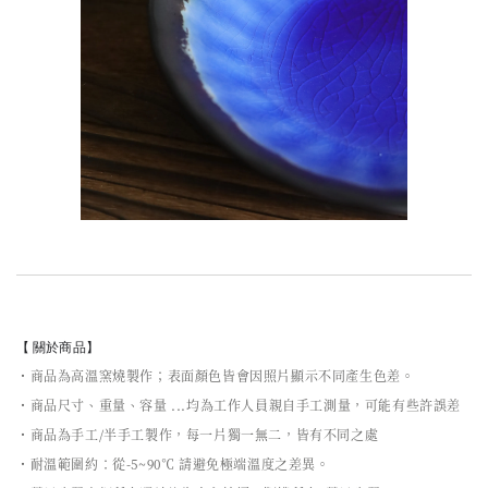
【 關於商品】
・商品為高溫窯燒製作；表面顏色皆會因照片顯示不同產生色差。
・商品尺寸、重量、容量 ...均為工作人員親自手工測量，可能有些許誤差
・商品為手工/半手工製作，每一片獨一無二，皆有不同之處
・耐溫範圍約：從-5~90℃ 請避免極端溫度之差異。