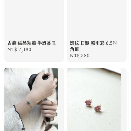
古銅 結晶釉雕 手造長皿
斑紋 日製 粉引彩 6.5吋
Regular
NT$ 2,180
角皿
Regular
NT$ 580
price
price