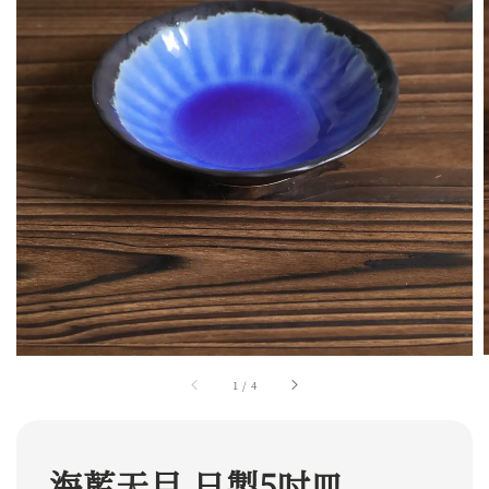
1
/
4
海藍天目 日製5吋皿