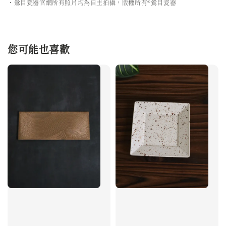
・鶯目瓷器官網所有照片均為自主拍攝，版權所有®鶯目瓷器
您可能也喜歡