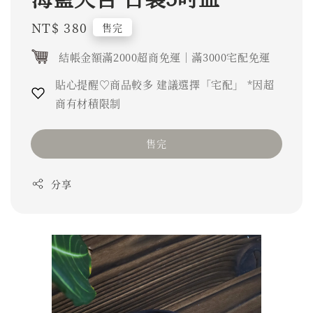
Regular
NT$ 380
售完
price
結帳金額滿2000超商免運｜滿3000宅配免運
貼心提醒♡商品較多 建議選擇「宅配」 *因超
商有材積限制
售完
分享