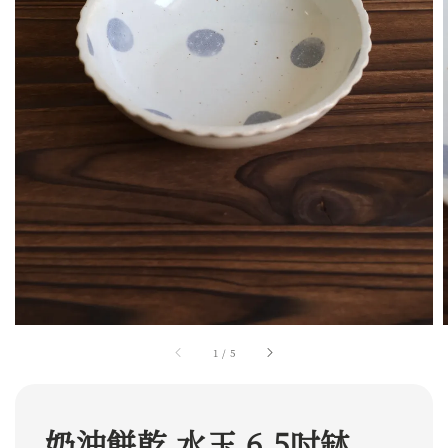
1
/
5
奶油餅乾 水玉 6.5吋缽