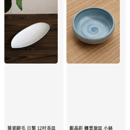
葉瓷刷毛 日製 12吋長皿
銀晶彩 纏雲旋皿 小缽