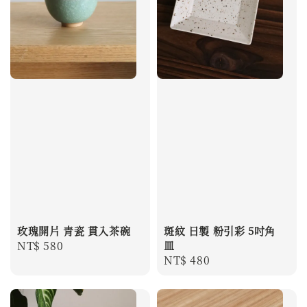
玫瑰開片 青瓷 貫入茶碗
斑紋 日製 粉引彩 5吋角
Regular
NT$ 580
皿
Regular
NT$ 480
price
price