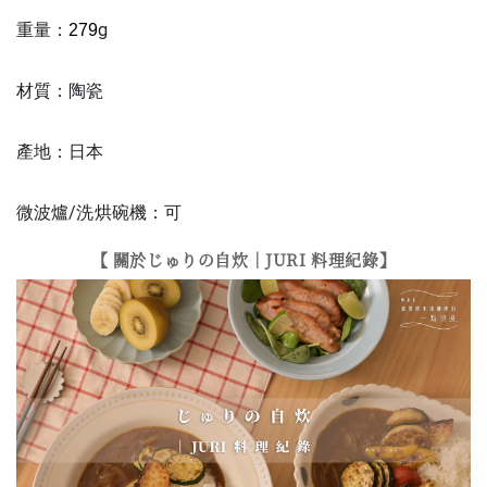
重量：
g
279
材質：陶瓷
產地：日本
微波爐/洗烘碗機：可
【 關於じゅりの自炊｜JURI 料理紀錄】