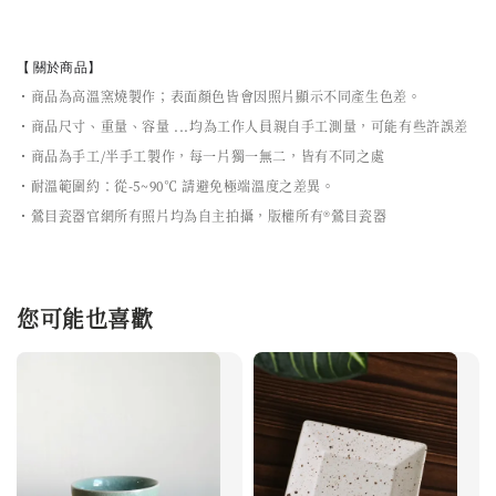
【 關於商品】
・商品為高溫窯燒製作；表面顏色皆會因照片顯示不同產生色差。
・商品尺寸、重量、容量 ...均為工作人員親自手工測量，可能有些許誤差
・商品為手工/半手工製作，每一片獨一無二，皆有不同之處
・耐溫範圍約：從-5~90℃ 請避免極端溫度之差異。
・鶯目瓷器官網所有照片均為自主拍攝，版權所有®鶯目瓷器
您可能也喜歡