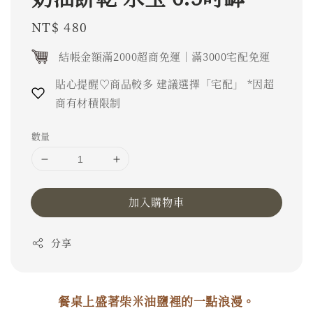
Regular
NT$ 480
price
結帳金額滿2000超商免運｜滿3000宅配免運
貼心提醒♡商品較多 建議選擇「宅配」 *因超
商有材積限制
數量
加入購物車
分享
餐桌上盛著柴米油鹽裡的一點浪漫。